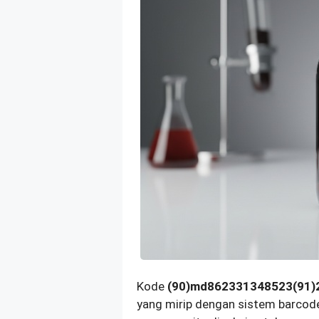
Kode
(90)md862331348523(91)
yang mirip dengan sistem barcod