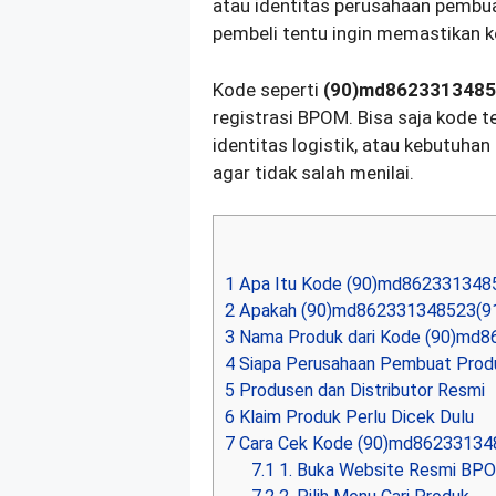
atau identitas perusahaan pembua
pembeli tentu ingin memastikan k
Kode seperti
(90)md8623313485
registrasi BPOM. Bisa saja kode te
identitas logistik, atau kebutuhan 
agar tidak salah menilai.
1
Apa Itu Kode (90)md862331348
2
Apakah (90)md862331348523(91
3
Nama Produk dari Kode (90)md
4
Siapa Perusahaan Pembuat Prod
5
Produsen dan Distributor Resmi
6
Klaim Produk Perlu Dicek Dulu
7
Cara Cek Kode (90)md86233134
7.1
1. Buka Website Resmi BP