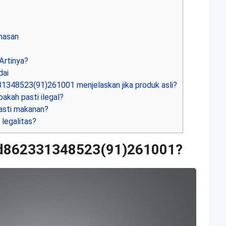
masan
Artinya?
dai
348523(91)261001 menjelaskan jika produk asli?
akah pasti ilegal?
asti makanan?
legalitas?
md862331348523(91)261001?