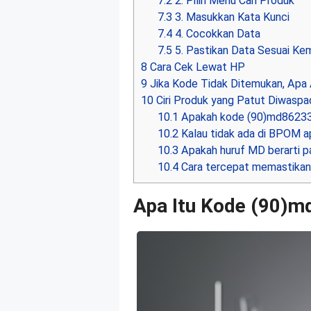
7.2
2. Pilih Menu Cari Produk
7.3
3. Masukkan Kata Kunci
7.4
4. Cocokkan Data
7.5
5. Pastikan Data Sesuai Ke
8
Cara Cek Lewat HP
9
Jika Kode Tidak Ditemukan, Apa 
10
Ciri Produk yang Patut Diwaspa
10.1
Apakah kode (90)md862331
10.2
Kalau tidak ada di BPOM ap
10.3
Apakah huruf MD berarti p
10.4
Cara tercepat memastikan 
Apa Itu Kode (90)