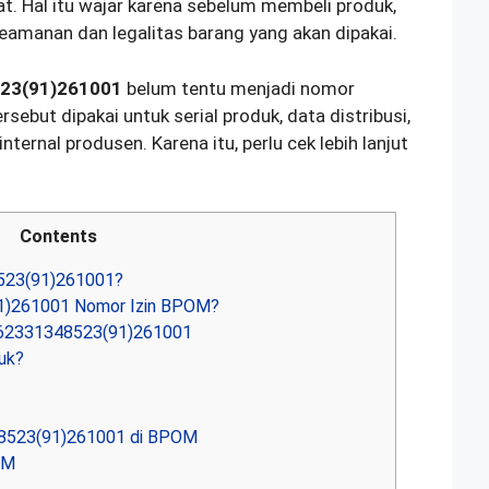
t. Hal itu wajar karena sebelum membeli produk,
eamanan dan legalitas barang yang akan dipakai.
23(91)261001
belum tentu menjadi nomor
rsebut dipakai untuk serial produk, data distribusi,
internal produsen. Karena itu, perlu cek lebih lanjut
Contents
523(91)261001?
)261001 Nomor Izin BPOM?
862331348523(91)261001
uk?
8523(91)261001 di BPOM
OM