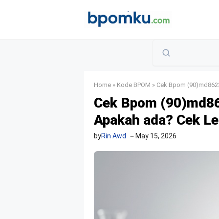
Skip
to
content
Home
»
Kode BPOM
»
Cek Bpom (90)md862
Cek Bpom (90)md8
Apakah ada? Cek L
by
Rin Awd
May 15, 2026