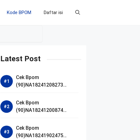
Kode BPOM
Daftar isi
Latest Post
Cek Bpom
(90)NA18241208273
Makarizo Barber Daily
Bright Radiance Face
Cek Bpom
Wash
(90)NA18241200874
Facetology Triple Care
Acne Calm Micellar Water
Cek Bpom
(90)NA18241902475