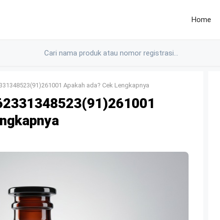
Home
331348523(91)261001 Apakah ada? Cek Lengkapnya
62331348523(91)261001
engkapnya