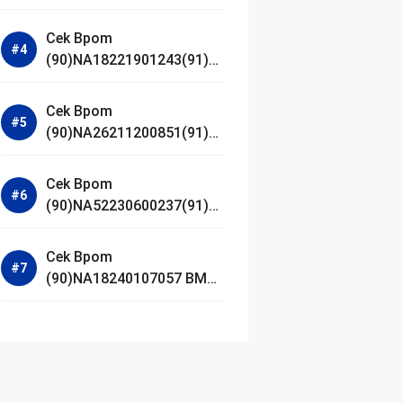
Jestham Serum Platinum
Cek Bpom
(90)NA18221901243(91)25
0418 Hanasui Power Bright
Serum
Cek Bpom
(90)NA26211200851(91)24
0924 SKIN1004
Madagascar Centella
Cek Bpom
Ampoule Foam
(90)NA52230600237(91)09
1126 Afnan 9 AM Dive Eau
De Parfum
Cek Bpom
(90)NA18240107057 BMG
Day Lotion Brightening