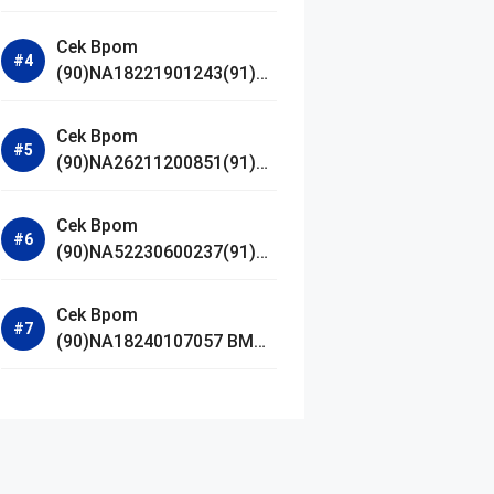
Jestham Serum Platinum
Cek Bpom
(90)NA18221901243(91)25
0418 Hanasui Power Bright
Serum
Cek Bpom
(90)NA26211200851(91)24
0924 SKIN1004
Madagascar Centella
Cek Bpom
Ampoule Foam
(90)NA52230600237(91)09
1126 Afnan 9 AM Dive Eau
De Parfum
Cek Bpom
(90)NA18240107057 BMG
Day Lotion Brightening