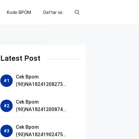
Kode BPOM
Daftar isi
Latest Post
Cek Bpom
(90)NA18241208273
Makarizo Barber Daily
Bright Radiance Face
Cek Bpom
Wash
(90)NA18241200874
Facetology Triple Care
Acne Calm Micellar Water
Cek Bpom
(90)NA18241902475