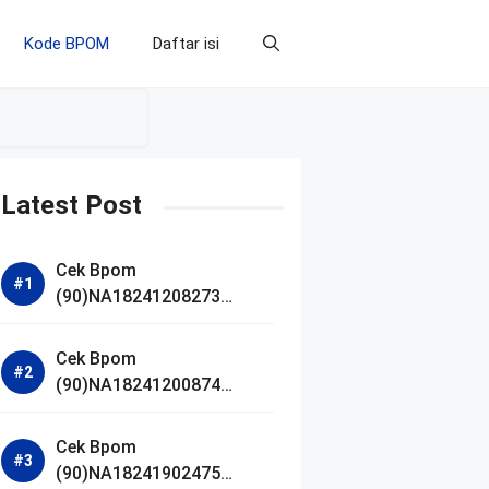
Kode BPOM
Daftar isi
Latest Post
Cek Bpom
(90)NA18241208273
Makarizo Barber Daily
Bright Radiance Face
Cek Bpom
Wash
(90)NA18241200874
Facetology Triple Care
Acne Calm Micellar Water
Cek Bpom
(90)NA18241902475