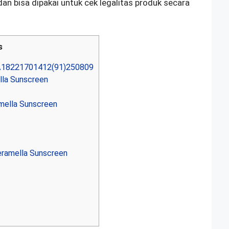
n bisa dipakai untuk cek legalitas produk secara
s
A18221701412(91)250809
lla Sunscreen
mella Sunscreen
ramella Sunscreen