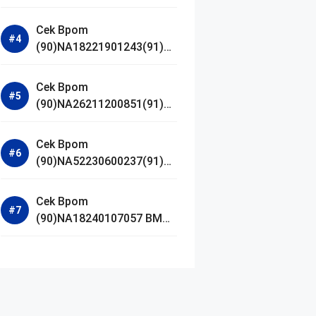
Jestham Serum Platinum
Cek Bpom
(90)NA18221901243(91)25
0418 Hanasui Power Bright
Serum
Cek Bpom
(90)NA26211200851(91)24
0924 SKIN1004
Madagascar Centella
Cek Bpom
Ampoule Foam
(90)NA52230600237(91)09
1126 Afnan 9 AM Dive Eau
De Parfum
Cek Bpom
(90)NA18240107057 BMG
Day Lotion Brightening