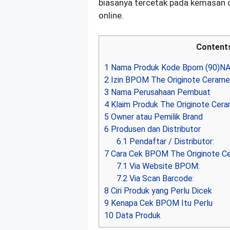
biasanya tercetak pada kemasan da
online.
Content
1
Nama Produk Kode Bpom (90)N
2
Izin BPOM The Originote Cerame
3
Nama Perusahaan Pembuat
4
Klaim Produk The Originote Cera
5
Owner atau Pemilik Brand
6
Produsen dan Distributor
6.1
Pendaftar / Distributor:
7
Cara Cek BPOM The Originote Ce
7.1
Via Website BPOM:
7.2
Via Scan Barcode:
8
Ciri Produk yang Perlu Dicek
9
Kenapa Cek BPOM Itu Perlu
10
Data Produk