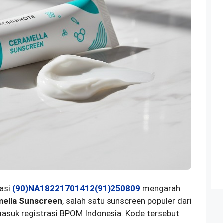
asi
(90)NA18221701412(91)250809
mengarah
mella Sunscreen
, salah satu sunscreen populer dari
asuk registrasi BPOM Indonesia. Kode tersebut