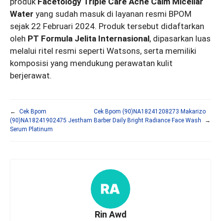
produk
Facetology Triple Care Acne Calm Micellar
Water
yang sudah masuk di layanan resmi BPOM
sejak 22 Februari 2024. Produk tersebut didaftarkan
oleh
PT Formula Jelita Internasional
, dipasarkan luas
melalui ritel resmi seperti Watsons, serta memiliki
komposisi yang mendukung perawatan kulit
berjerawat.
←
Cek Bpom
Cek Bpom (90)NA18241208273 Makarizo
(90)NA18241902475 Jestham
Barber Daily Bright Radiance Face Wash
→
Serum Platinum
Rin Awd