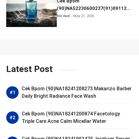
Cek Bpom
(90)NA52230600237(91)091126
Afnan 9 AM Dive Eau De Parfum
Rin Awd
May 21, 2026
Latest Post
Cek Bpom (90)NA18241208273 Makarizo Barber
Daily Bright Radiance Face Wash
Cek Bpom (90)NA18241200874 Facetology
Triple Care Acne Calm Micellar Water
Cek Bpom (90)NA18241902475 Jestham Serum