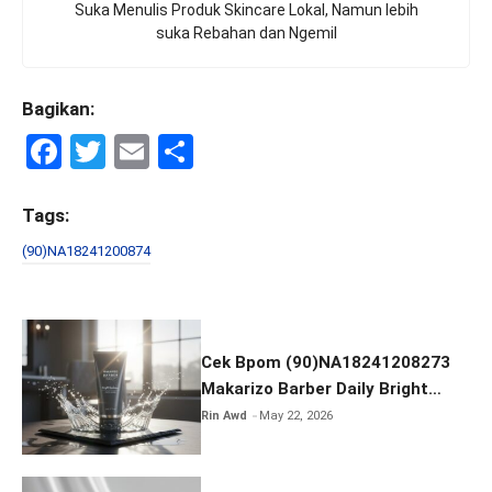
Suka Menulis Produk Skincare Lokal, Namun lebih
suka Rebahan dan Ngemil
Bagikan:
F
T
E
S
a
wi
m
h
ce
tt
ail
ar
Tags:
b
er
e
(90)NA18241200874
o
o
k
Cek Bpom (90)NA18241208273
Makarizo Barber Daily Bright
Radiance Face Wash
Rin Awd
May 22, 2026