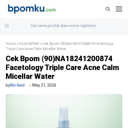
Skip
M
to
content
Home
»
Kode BPOM
»
Cek Bpom (90)NA18241200874 Facetology
Triple Care Acne Calm Micellar Water
Cek Bpom (90)NA18241200874
Facetology Triple Care Acne Calm
Micellar Water
by
Rin Awd
May 21, 2026