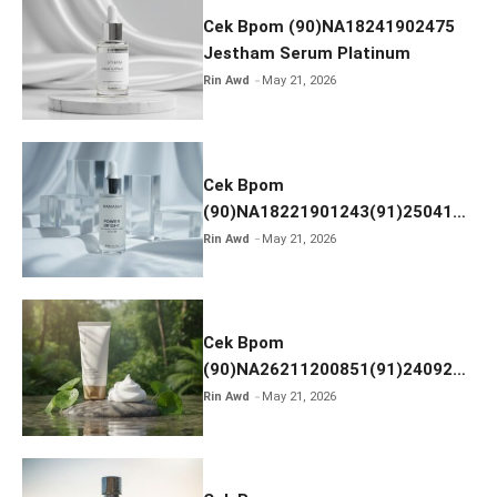
Cek Bpom (90)NA18241902475
Jestham Serum Platinum
Rin Awd
May 21, 2026
Cek Bpom
(90)NA18221901243(91)250418
Hanasui Power Bright Serum
Rin Awd
May 21, 2026
Cek Bpom
(90)NA26211200851(91)240924
SKIN1004 Madagascar Centella
Rin Awd
May 21, 2026
Ampoule Foam