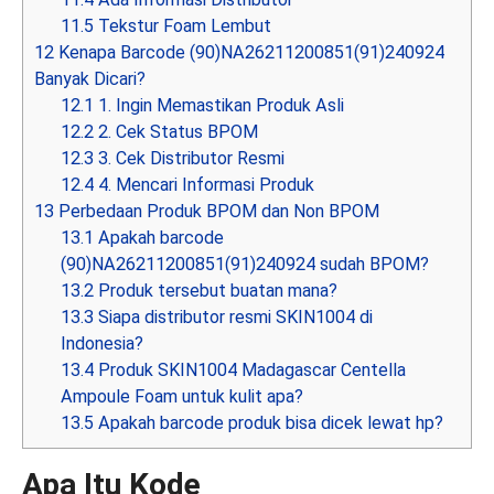
11.5
Tekstur Foam Lembut
12
Kenapa Barcode (90)NA26211200851(91)240924
Banyak Dicari?
12.1
1. Ingin Memastikan Produk Asli
12.2
2. Cek Status BPOM
12.3
3. Cek Distributor Resmi
12.4
4. Mencari Informasi Produk
13
Perbedaan Produk BPOM dan Non BPOM
13.1
Apakah barcode
(90)NA26211200851(91)240924 sudah BPOM?
13.2
Produk tersebut buatan mana?
13.3
Siapa distributor resmi SKIN1004 di
Indonesia?
13.4
Produk SKIN1004 Madagascar Centella
Ampoule Foam untuk kulit apa?
13.5
Apakah barcode produk bisa dicek lewat hp?
Apa Itu Kode