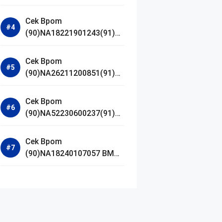
Jestham Serum Platinum
Cek Bpom
(90)NA18221901243(91)25
0418 Hanasui Power Bright
Serum
Cek Bpom
(90)NA26211200851(91)24
0924 SKIN1004
Madagascar Centella
Cek Bpom
Ampoule Foam
(90)NA52230600237(91)09
1126 Afnan 9 AM Dive Eau
De Parfum
Cek Bpom
(90)NA18240107057 BMG
Day Lotion Brightening