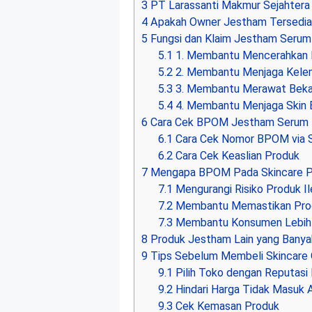
3
PT Larassanti Makmur Sejahtera
4
Apakah Owner Jestham Tersedia
5
Fungsi dan Klaim Jestham Serum
5.1
1. Membantu Mencerahkan K
5.2
2. Membantu Menjaga Kelem
5.3
3. Membantu Merawat Beka
5.4
4. Membantu Menjaga Skin B
6
Cara Cek BPOM Jestham Serum 
6.1
Cara Cek Nomor BPOM via S
6.2
Cara Cek Keaslian Produk
7
Mengapa BPOM Pada Skincare Pe
7.1
Mengurangi Risiko Produk Il
7.2
Membantu Memastikan Prod
7.3
Membantu Konsumen Lebih 
8
Produk Jestham Lain yang Banyak
9
Tips Sebelum Membeli Skincare 
9.1
Pilih Toko dengan Reputasi 
9.2
Hindari Harga Tidak Masuk 
9.3
Cek Kemasan Produk