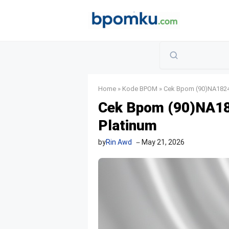
Skip
to
content
Home
»
Kode BPOM
»
Cek Bpom (90)NA1824
Cek Bpom (90)NA1
Platinum
by
Rin Awd
May 21, 2026