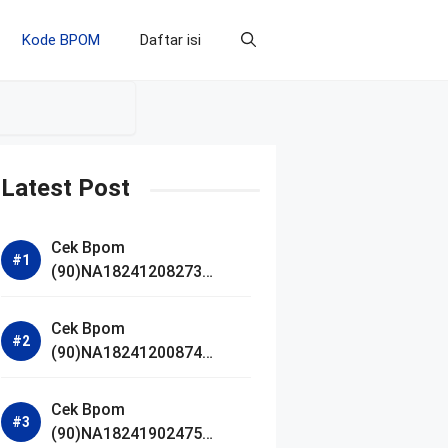
Kode BPOM
Daftar isi
Latest Post
Cek Bpom
(90)NA18241208273
Makarizo Barber Daily
Bright Radiance Face
Cek Bpom
Wash
(90)NA18241200874
Facetology Triple Care
Acne Calm Micellar Water
Cek Bpom
(90)NA18241902475