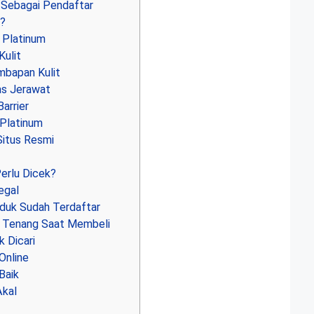
 Sebagai Pendaftar
?
 Platinum
ulit
bapan Kulit
s Jerawat
arrier
Platinum
itus Resmi
rlu Dicek?
egal
uk Sudah Terdaftar
Tenang Saat Membeli
 Dicari
Online
Baik
Akal