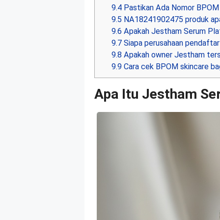
9.4
Pastikan Ada Nomor BPOM
9.5
NA18241902475 produk ap
9.6
Apakah Jestham Serum Pla
9.7
Siapa perusahaan pendafta
9.8
Apakah owner Jestham ters
9.9
Cara cek BPOM skincare ba
Apa Itu Jestham Se