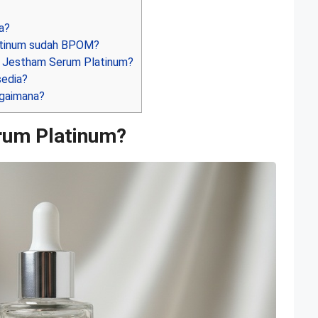
a?
tinum sudah BPOM?
r Jestham Serum Platinum?
edia?
gaimana?
rum Platinum?