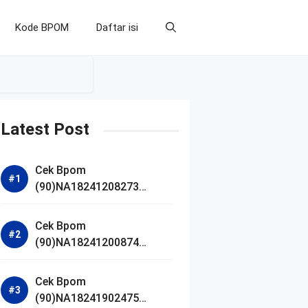
Kode BPOM
Daftar isi
Latest Post
Cek Bpom
(90)NA18241208273
Makarizo Barber Daily
Bright Radiance Face
Cek Bpom
Wash
(90)NA18241200874
Facetology Triple Care
Acne Calm Micellar Water
Cek Bpom
(90)NA18241902475