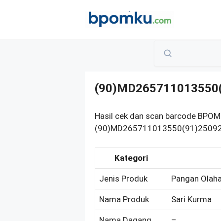
Skip
to
content
(90)MD265711013550
Hasil cek dan scan barcode BPOM
(90)MD265711013550(91)250923 s
Kategori
Jenis Produk
Pangan Olah
Nama Produk
Sari Kurma
Nama Dagang
–