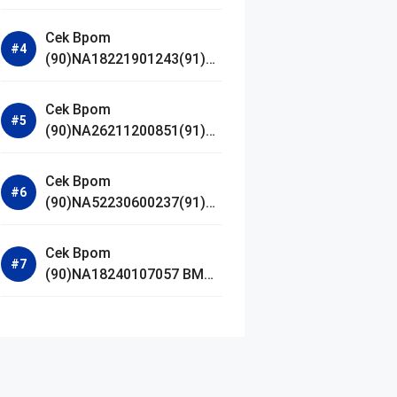
Jestham Serum Platinum
Cek Bpom
(90)NA18221901243(91)25
0418 Hanasui Power Bright
Serum
Cek Bpom
(90)NA26211200851(91)24
0924 SKIN1004
Madagascar Centella
Cek Bpom
Ampoule Foam
(90)NA52230600237(91)09
1126 Afnan 9 AM Dive Eau
De Parfum
Cek Bpom
(90)NA18240107057 BMG
Day Lotion Brightening