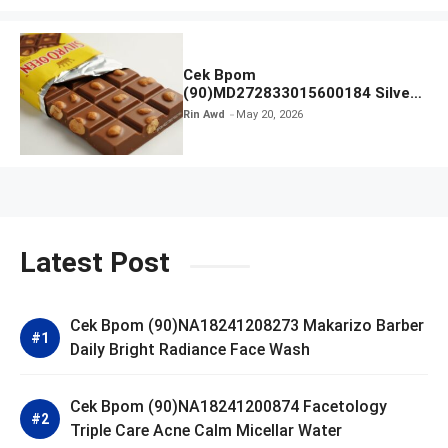
Cek Bpom
(90)MD272833015600184 Silver
Queen Cokelat Susu
Rin Awd
May 20, 2026
Latest Post
Cek Bpom (90)NA18241208273 Makarizo Barber
Daily Bright Radiance Face Wash
Cek Bpom (90)NA18241200874 Facetology
Triple Care Acne Calm Micellar Water