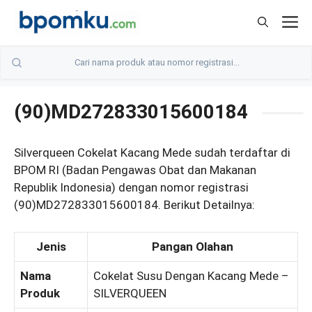
Skip
M
to
content
(90)MD272833015600184
Silverqueen Cokelat Kacang Mede sudah terdaftar di
BPOM RI (Badan Pengawas Obat dan Makanan
Republik Indonesia) dengan nomor registrasi
(90)MD272833015600184. Berikut Detailnya:
Jenis
Pangan Olahan
Nama
Cokelat Susu Dengan Kacang Mede –
Produk
SILVERQUEEN