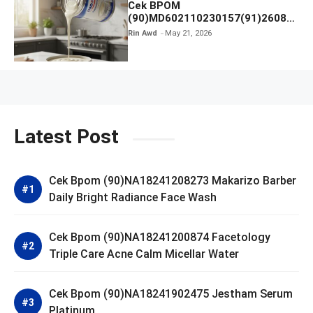
Cek BPOM
(90)MD602110230157(91)26081
2 Krimer Kental Manis INDOMILK
Rin Awd
May 21, 2026
Latest Post
Cek Bpom (90)NA18241208273 Makarizo Barber
Daily Bright Radiance Face Wash
Cek Bpom (90)NA18241200874 Facetology
Triple Care Acne Calm Micellar Water
Cek Bpom (90)NA18241902475 Jestham Serum
Platinum