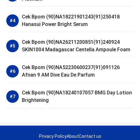
Cek Bpom (90)NA18221901243(91)250418
Hanasui Power Bright Serum
Cek Bpom (90)NA26211200851(91)240924
SKIN1004 Madagascar Centella Ampoule Foam
Cek Bpom (90)NA52230600237(91)091126
Afnan 9 AM Dive Eau De Parfum
Cek Bpom (90)NA18240107057 BMG Day Lotion
Brightening
Privacy Policy
About
Contact us