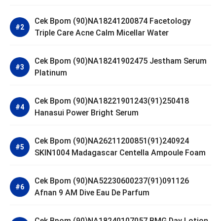
Cek Bpom (90)NA18241200874 Facetology
Triple Care Acne Calm Micellar Water
Cek Bpom (90)NA18241902475 Jestham Serum
Platinum
Cek Bpom (90)NA18221901243(91)250418
Hanasui Power Bright Serum
Cek Bpom (90)NA26211200851(91)240924
SKIN1004 Madagascar Centella Ampoule Foam
Cek Bpom (90)NA52230600237(91)091126
Afnan 9 AM Dive Eau De Parfum
Cek Bpom (90)NA18240107057 BMG Day Lotion