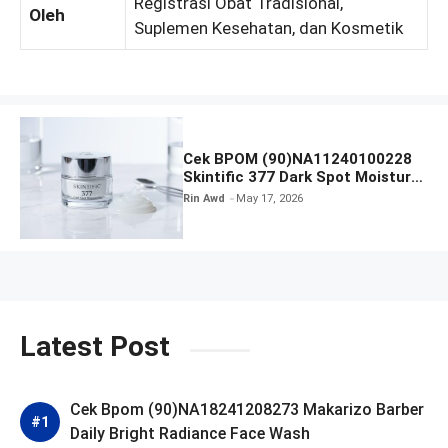
Registrasi Obat Tradisional,
Oleh
Suplemen Kesehatan, dan Kosmetik
Cek BPOM (90)NA11240100228
Skintific 377 Dark Spot Moisture
Gel
Rin Awd
May 17, 2026
Latest Post
Cek Bpom (90)NA18241208273 Makarizo Barber
Daily Bright Radiance Face Wash