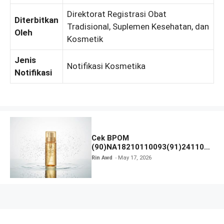
Direktorat Registrasi Obat
Diterbitkan
Tradisional, Suplemen Kesehatan, dan
Oleh
Kosmetik
Jenis
Notifikasi Kosmetika
Notifikasi
Cek BPOM
(90)NA18210110093(91)241101
Hadalabo Gokujyun Premium
Rin Awd
May 17, 2026
Ultimate Moisturizing Lotion