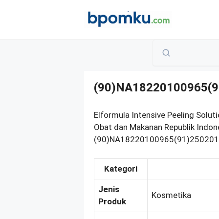
Skip
to
content
(90)NA18220100965(9
Elformula Intensive Peeling Solu
Obat dan Makanan Republik Indon
(90)NA18220100965(91)250201. B
Kategori
Jenis
Kosmetika
Produk