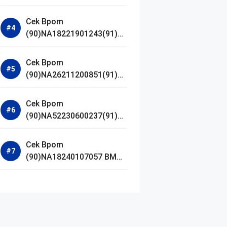
Jestham Serum Platinum
Cek Bpom
(90)NA18221901243(91)25
0418 Hanasui Power Bright
Serum
Cek Bpom
(90)NA26211200851(91)24
0924 SKIN1004
Madagascar Centella
Cek Bpom
Ampoule Foam
(90)NA52230600237(91)09
1126 Afnan 9 AM Dive Eau
De Parfum
Cek Bpom
(90)NA18240107057 BMG
Day Lotion Brightening