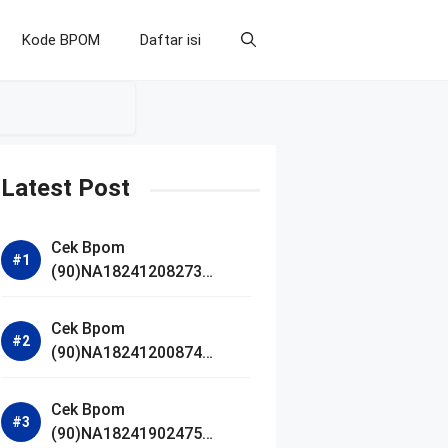
Kode BPOM
Daftar isi
Latest Post
Cek Bpom
(90)NA18241208273
Makarizo Barber Daily
Bright Radiance Face
Cek Bpom
Wash
(90)NA18241200874
Facetology Triple Care
Acne Calm Micellar Water
Cek Bpom
(90)NA18241902475