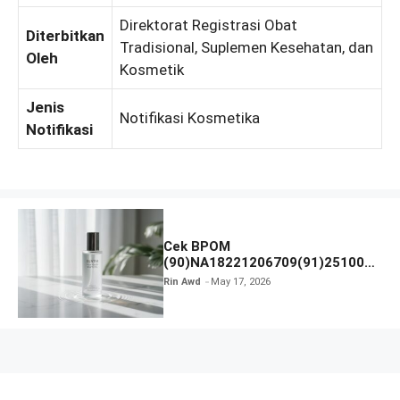
Direktorat Registrasi Obat
Diterbitkan
Tradisional, Suplemen Kesehatan, dan
Oleh
Kosmetik
Jenis
Notifikasi Kosmetika
Notifikasi
Cek BPOM
(90)NA18221206709(91)251005
ELSTM New Toner Brightening
Rin Awd
May 17, 2026