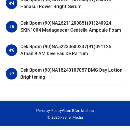
Hanasui Power Bright Serum
Cek Bpom (90)NA26211200851(91)240924
SKIN1004 Madagascar Centella Ampoule Foam
Cek Bpom (90)NA52230600237(91)091126
Afnan 9 AM Dive Eau De Parfum
Cek Bpom (90)NA18240107057 BMG Day Lotion
Brightening
Privacy Policy
About
Contact us
© 2026 Pasher Media