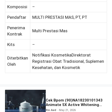
Komposisi
–
Pendaftar
MULTI PRESTASI MAS, PT, PT
Penerima
Multi Prestasi Mas
Kontrak
Kits
–
Notifikasi KosmetikaDirektorat
Diterbitkan
Registrasi Obat Tradisional, Suplemen
Oleh
Kesehatan, dan Kosmetik
Cek Bpom (90)NA18230101343
Animate 5X Active Whitening
Night Cream
Rin Awd
May 21, 2026