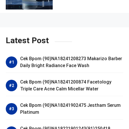
Latest Post
Cek Bpom (90)NA18241208273 Makarizo Barber
Daily Bright Radiance Face Wash
Cek Bpom (90)NA18241200874 Facetology
Triple Care Acne Calm Micellar Water
Cek Bpom (90)NA18241902475 Jestham Serum
Platinum
Cek Bpom (90)NA18221901243(91)250418