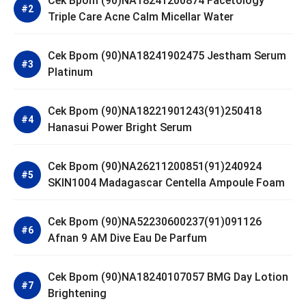
Cek Bpom (90)NA18241200874 Facetology
Triple Care Acne Calm Micellar Water
Cek Bpom (90)NA18241902475 Jestham Serum
Platinum
Cek Bpom (90)NA18221901243(91)250418
Hanasui Power Bright Serum
Cek Bpom (90)NA26211200851(91)240924
SKIN1004 Madagascar Centella Ampoule Foam
Cek Bpom (90)NA52230600237(91)091126
Afnan 9 AM Dive Eau De Parfum
Cek Bpom (90)NA18240107057 BMG Day Lotion
Brightening