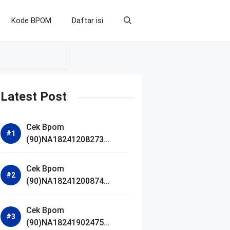
Kode BPOM
Daftar isi
Latest Post
Cek Bpom
(90)NA18241208273
Makarizo Barber Daily
Bright Radiance Face
Cek Bpom
Wash
(90)NA18241200874
Facetology Triple Care
Acne Calm Micellar Water
Cek Bpom
(90)NA18241902475