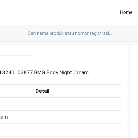
Home
A18240103877 BMG Body Night Cream
Detail
ream