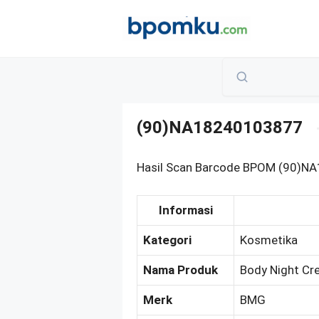
Skip
to
content
(90)NA18240103877
Hasil Scan Barcode BPOM (90)N
Informasi
Kategori
Kosmetika
Nama Produk
Body Night C
Merk
BMG