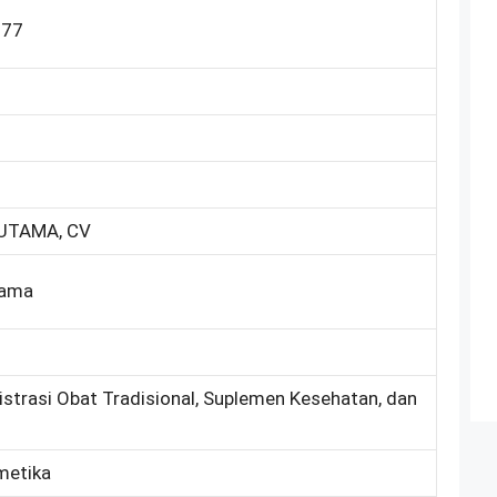
877
UTAMA, CV
tama
istrasi Obat Tradisional, Suplemen Kesehatan, dan
metika