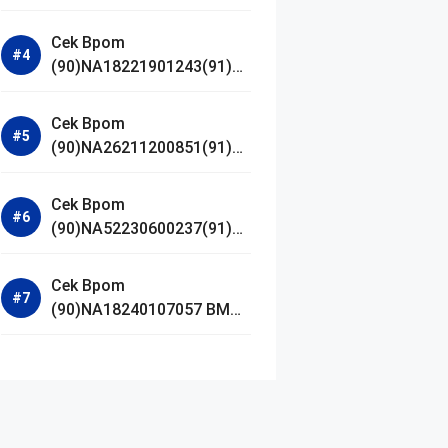
Jestham Serum Platinum
Cek Bpom
(90)NA18221901243(91)25
0418 Hanasui Power Bright
Serum
Cek Bpom
(90)NA26211200851(91)24
0924 SKIN1004
Madagascar Centella
Cek Bpom
Ampoule Foam
(90)NA52230600237(91)09
1126 Afnan 9 AM Dive Eau
De Parfum
Cek Bpom
(90)NA18240107057 BMG
Day Lotion Brightening