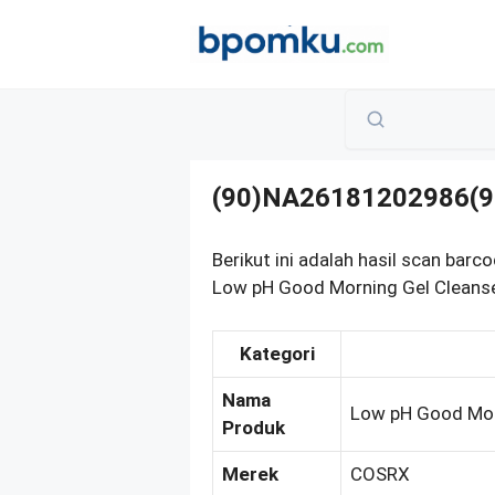
Skip
to
content
(90)NA26181202986(9
Berikut ini adalah hasil scan 
Low pH Good Morning Gel Cleanser
Kategori
Nama
Low pH Good Mor
Produk
Merek
COSRX