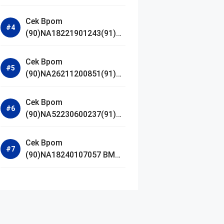
Jestham Serum Platinum
Cek Bpom
(90)NA18221901243(91)25
0418 Hanasui Power Bright
Serum
Cek Bpom
(90)NA26211200851(91)24
0924 SKIN1004
Madagascar Centella
Cek Bpom
Ampoule Foam
(90)NA52230600237(91)09
1126 Afnan 9 AM Dive Eau
De Parfum
Cek Bpom
(90)NA18240107057 BMG
Day Lotion Brightening