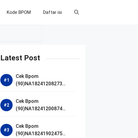
Kode BPOM
Daftar isi
Latest Post
Cek Bpom
(90)NA18241208273
Makarizo Barber Daily
Bright Radiance Face
Cek Bpom
Wash
(90)NA18241200874
Facetology Triple Care
Acne Calm Micellar Water
Cek Bpom
(90)NA18241902475