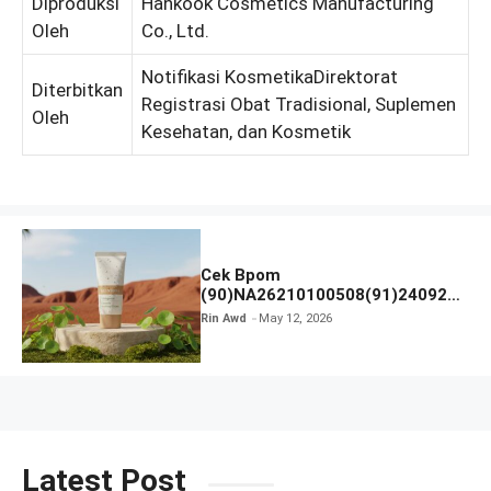
Diproduksi
Hankook Cosmetics Manufacturing
Oleh
Co., Ltd.
Notifikasi KosmetikaDirektorat
Diterbitkan
Registrasi Obat Tradisional, Suplemen
Oleh
Kesehatan, dan Kosmetik
Cek Bpom
(90)NA26210100508(91)240926
SKIN1004 Madagascar Centella
Rin Awd
May 12, 2026
Soothing Cream
Latest Post