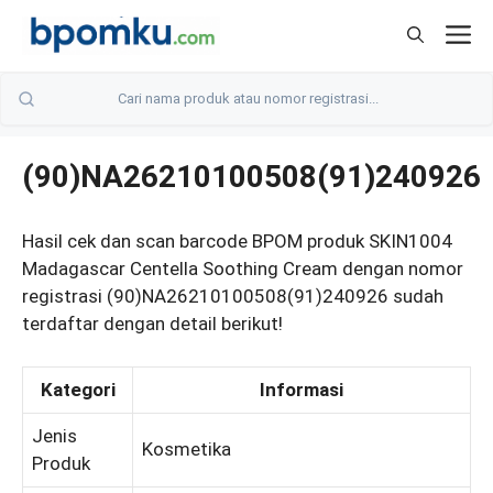
Skip
M
to
content
(90)NA26210100508(91)240926
Hasil cek dan scan barcode BPOM produk SKIN1004
Madagascar Centella Soothing Cream dengan nomor
registrasi (90)NA26210100508(91)240926 sudah
terdaftar dengan detail berikut!
Kategori
Informasi
Jenis
Kosmetika
Produk