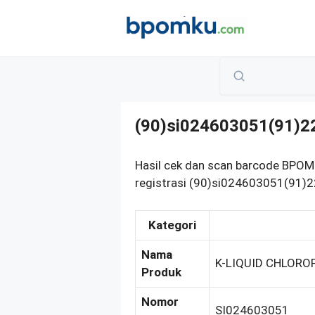
Skip
to
content
(90)si024603051(91)2
Hasil cek dan scan barcode BPO
registrasi (90)si024603051(91)22
Kategori
Nama
K-LIQUID CHLORO
Produk
Nomor
SI024603051