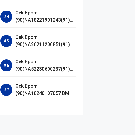
Jestham Serum Platinum
Cek Bpom
(90)NA18221901243(91)25
0418 Hanasui Power Bright
Serum
Cek Bpom
(90)NA26211200851(91)24
0924 SKIN1004
Madagascar Centella
Cek Bpom
Ampoule Foam
(90)NA52230600237(91)09
1126 Afnan 9 AM Dive Eau
De Parfum
Cek Bpom
(90)NA18240107057 BMG
Day Lotion Brightening