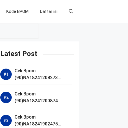
Kode BPOM
Daftar isi
Latest Post
Cek Bpom
(90)NA18241208273
Makarizo Barber Daily
Bright Radiance Face
Cek Bpom
Wash
(90)NA18241200874
Facetology Triple Care
Acne Calm Micellar Water
Cek Bpom
(90)NA18241902475