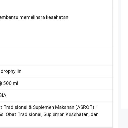
embantu memelihara kesehatan
orophyllin
 @ 500 ml
SIA
at Tradisional & Suplemen Makanan (ASROT) –
asi Obat Tradisional, Suplemen Kesehatan, dan