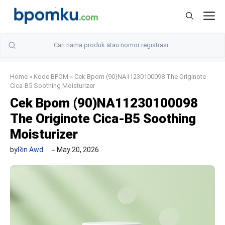
Skip
M
to
content
Home
»
Kode BPOM
»
Cek Bpom (90)NA11230100098 The Originote
Cica-B5 Soothing Moisturizer
Cek Bpom (90)NA11230100098
The Originote Cica-B5 Soothing
Moisturizer
by
Rin Awd
May 20, 2026