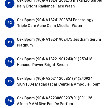
Cek Bpom (90)NA18241208273 Makarizo Barber
Daily Bright Radiance Face Wash
Cek Bpom (90)NA18241200874 Facetology
Triple Care Acne Calm Micellar Water
Cek Bpom (90)NA18241902475 Jestham Serum
Platinum
Cek Bpom (90)NA18221901243(91)250418
Hanasui Power Bright Serum
Cek Bpom (90)NA26211200851(91)240924
SKIN1004 Madagascar Centella Ampoule Foam
Cek Bpom (90)NA52230600237(91)091126
Afnan 9 AM Dive Eau De Parfum