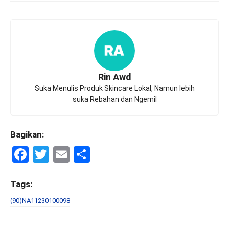
Rin Awd
Suka Menulis Produk Skincare Lokal, Namun lebih
suka Rebahan dan Ngemil
Bagikan:
F
T
E
S
a
wi
m
h
ce
tt
ail
ar
Tags:
b
er
e
(90)NA11230100098
o