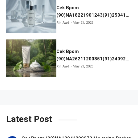
Cek Bpom
(90)NA18221901243(91)250418
Hanasui Power Bright Serum
Rin Awd
May 21, 2026
Cek Bpom
(90)NA26211200851(91)240924
SKIN1004 Madagascar Centella
Rin Awd
May 21, 2026
Ampoule Foam
Latest Post