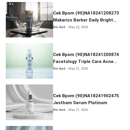
o
k
Cek Bpom (90)NA18241208273
Makarizo Barber Daily Bright
Radiance Face Wash
Rin Awd
May 22, 2026
Cek Bpom (90)NA18241200874
Facetology Triple Care Acne
Calm Micellar Water
Rin Awd
May 21, 2026
Cek Bpom (90)NA18241902475
Jestham Serum Platinum
Rin Awd
May 21, 2026