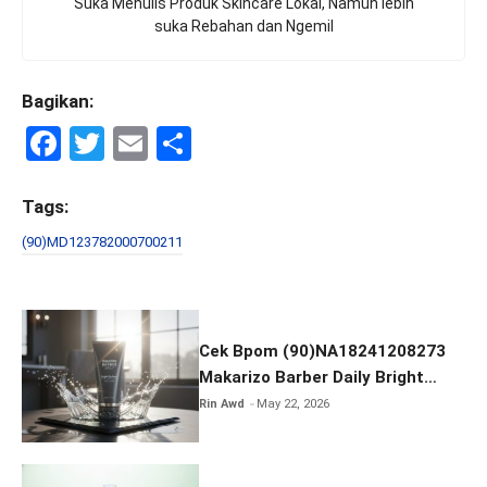
Suka Menulis Produk Skincare Lokal, Namun lebih
suka Rebahan dan Ngemil
Bagikan:
F
T
E
S
a
wi
m
h
ce
tt
ail
ar
Tags:
b
er
e
(90)MD123782000700211
o
o
k
Cek Bpom (90)NA18241208273
Makarizo Barber Daily Bright
Radiance Face Wash
Rin Awd
May 22, 2026