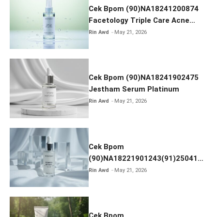
Cek Bpom (90)NA18241200874
Facetology Triple Care Acne
Calm Micellar Water
Rin Awd
May 21, 2026
Cek Bpom (90)NA18241902475
Jestham Serum Platinum
Rin Awd
May 21, 2026
Cek Bpom
(90)NA18221901243(91)250418
Hanasui Power Bright Serum
Rin Awd
May 21, 2026
Cek Bpom