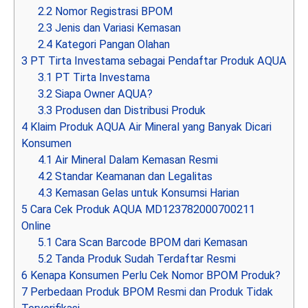
2.2
Nomor Registrasi BPOM
2.3
Jenis dan Variasi Kemasan
2.4
Kategori Pangan Olahan
3
PT Tirta Investama sebagai Pendaftar Produk AQUA
3.1
PT Tirta Investama
3.2
Siapa Owner AQUA?
3.3
Produsen dan Distribusi Produk
4
Klaim Produk AQUA Air Mineral yang Banyak Dicari
Konsumen
4.1
Air Mineral Dalam Kemasan Resmi
4.2
Standar Keamanan dan Legalitas
4.3
Kemasan Gelas untuk Konsumsi Harian
5
Cara Cek Produk AQUA MD123782000700211
Online
5.1
Cara Scan Barcode BPOM dari Kemasan
5.2
Tanda Produk Sudah Terdaftar Resmi
6
Kenapa Konsumen Perlu Cek Nomor BPOM Produk?
7
Perbedaan Produk BPOM Resmi dan Produk Tidak