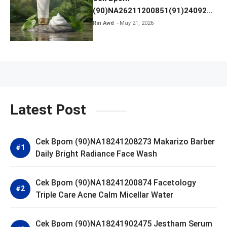
(90)NA26211200851(91)240924
SKIN1004 Madagascar Centella
Rin Awd
May 21, 2026
Ampoule Foam
Latest Post
Cek Bpom (90)NA18241208273 Makarizo Barber
Daily Bright Radiance Face Wash
Cek Bpom (90)NA18241200874 Facetology
Triple Care Acne Calm Micellar Water
Cek Bpom (90)NA18241902475 Jestham Serum