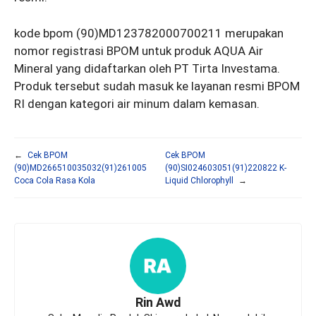
kode bpom (90)MD123782000700211 merupakan
nomor registrasi BPOM untuk produk AQUA Air
Mineral yang didaftarkan oleh PT Tirta Investama.
Produk tersebut sudah masuk ke layanan resmi BPOM
RI dengan kategori air minum dalam kemasan.
←
Cek BPOM
Cek BPOM
(90)MD266510035032(91)261005
(90)SI024603051(91)220822 K-
Coca Cola Rasa Kola
Liquid Chlorophyll
→
Rin Awd