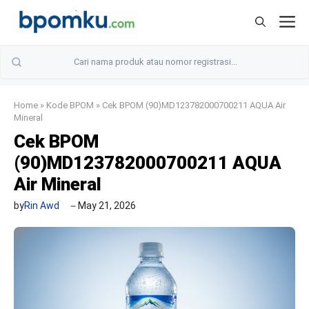
Skip
M
to
content
Home
»
Kode BPOM
»
Cek BPOM (90)MD123782000700211 AQUA Air
Mineral
Cek BPOM
(90)MD123782000700211 AQUA
Air Mineral
by
Rin Awd
May 21, 2026