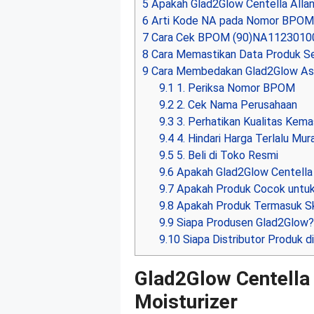
5
Apakah Glad2Glow Centella Allan
6
Arti Kode NA pada Nomor BPOM
7
Cara Cek BPOM (90)NA112301001
8
Cara Memastikan Data Produk Se
9
Cara Membedakan Glad2Glow Asl
9.1
1. Periksa Nomor BPOM
9.2
2. Cek Nama Perusahaan
9.3
3. Perhatikan Kualitas Kem
9.4
4. Hindari Harga Terlalu Mur
9.5
5. Beli di Toko Resmi
9.6
Apakah Glad2Glow Centella 
9.7
Apakah Produk Cocok untuk 
9.8
Apakah Produk Termasuk Sk
9.9
Siapa Produsen Glad2Glow
9.10
Siapa Distributor Produk d
Glad2Glow Centella 
Moisturizer