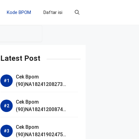
Kode BPOM
Daftar isi
Latest Post
Cek Bpom
(90)NA18241208273
Makarizo Barber Daily
Bright Radiance Face
Cek Bpom
Wash
(90)NA18241200874
Facetology Triple Care
Acne Calm Micellar Water
Cek Bpom
(90)NA18241902475