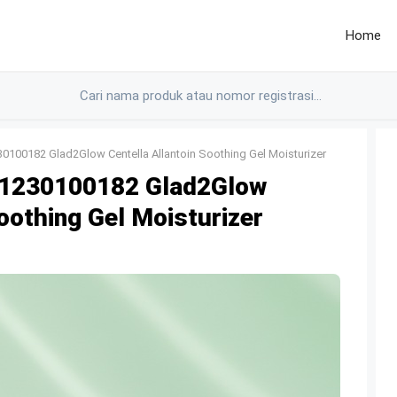
Home
100182 Glad2Glow Centella Allantoin Soothing Gel Moisturizer
1230100182 Glad2Glow
Soothing Gel Moisturizer