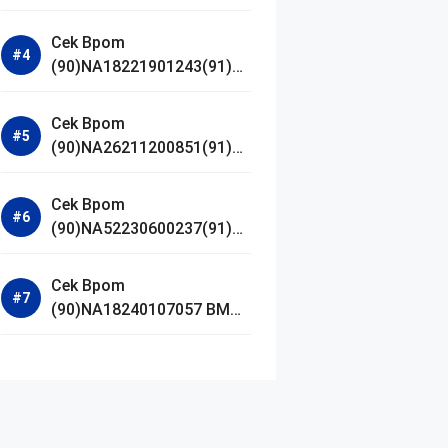
Jestham Serum Platinum
Cek Bpom
(90)NA18221901243(91)25
0418 Hanasui Power Bright
Serum
Cek Bpom
(90)NA26211200851(91)24
0924 SKIN1004
Madagascar Centella
Cek Bpom
Ampoule Foam
(90)NA52230600237(91)09
1126 Afnan 9 AM Dive Eau
De Parfum
Cek Bpom
(90)NA18240107057 BMG
Day Lotion Brightening