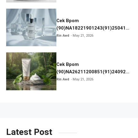
Cek Bpom
(90)NA18221901243(91)250418
Hanasui Power Bright Serum
Rin Awd
May 21, 2026
Cek Bpom
(90)NA26211200851(91)240924
SKIN1004 Madagascar Centella
Rin Awd
May 21, 2026
Ampoule Foam
Latest Post