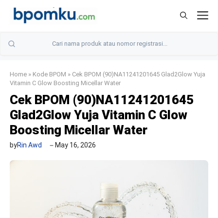
Skip
M
to
content
Home
»
Kode BPOM
»
Cek BPOM (90)NA11241201645 Glad2Glow Yuja
Vitamin C Glow Boosting Micellar Water
Cek BPOM (90)NA11241201645
Glad2Glow Yuja Vitamin C Glow
Boosting Micellar Water
by
Rin Awd
May 16, 2026