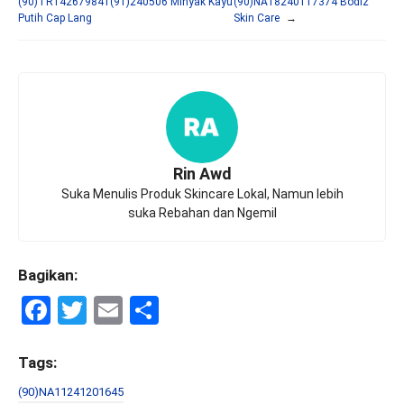
(90)TR142679841(91)240506 Minyak Kayu
(90)NA18240117374 Bodiz
Putih Cap Lang
Skin Care
→
Rin Awd
Suka Menulis Produk Skincare Lokal, Namun lebih
suka Rebahan dan Ngemil
Bagikan:
F
T
E
S
a
wi
m
h
ce
tt
ail
ar
Tags:
b
er
e
(90)NA11241201645