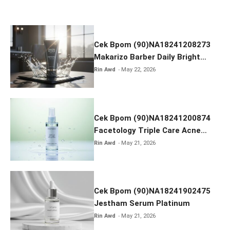
o
o
k
Cek Bpom (90)NA18241208273
Makarizo Barber Daily Bright
Radiance Face Wash
Rin Awd
May 22, 2026
Cek Bpom (90)NA18241200874
Facetology Triple Care Acne
Calm Micellar Water
Rin Awd
May 21, 2026
Cek Bpom (90)NA18241902475
Jestham Serum Platinum
Rin Awd
May 21, 2026