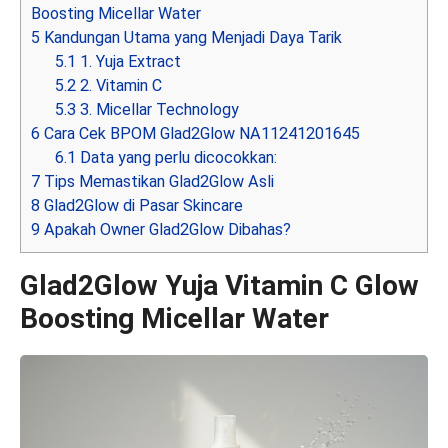
Boosting Micellar Water
5
Kandungan Utama yang Menjadi Daya Tarik
5.1
1. Yuja Extract
5.2
2. Vitamin C
5.3
3. Micellar Technology
6
Cara Cek BPOM Glad2Glow NA11241201645
6.1
Data yang perlu dicocokkan:
7
Tips Memastikan Glad2Glow Asli
8
Glad2Glow di Pasar Skincare
9
Apakah Owner Glad2Glow Dibahas?
Glad2Glow Yuja Vitamin C Glow
Boosting Micellar Water