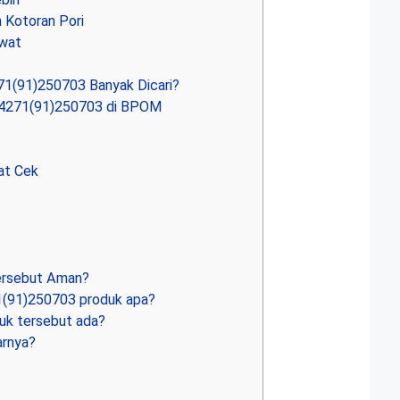
Kotoran Pori
awat
(91)250703 Banyak Dicari?
4271(91)250703 di BPOM
at Cek
ersebut Aman?
(91)250703 produk apa?
k tersebut ada?
arnya?