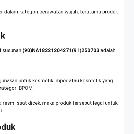
er dalam kategori perawatan wajah, terutama produk
uk
ri susunan
(90)NA18221204271(91)250703
adalah:
gunakan untuk kosmetik impor atau kosmetik yang
 kategori BPOM.
 resmi saat dicek, maka produk tersebut legal untuk
u.
oduk