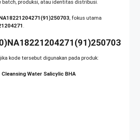
atch, produksi, atau identitas distribusi.
)NA18221204271(91)250703
, fokus utama
21204271
.
(90)NA18221204271(91)250703
 jika kode tersebut digunakan pada produk:
r Cleansing Water Salicylic BHA