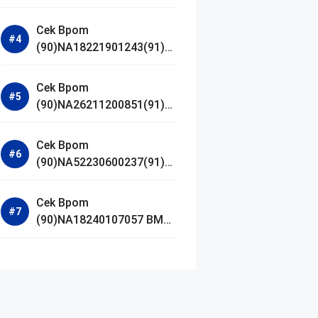
Jestham Serum Platinum
Cek Bpom
(90)NA18221901243(91)25
0418 Hanasui Power Bright
Serum
Cek Bpom
(90)NA26211200851(91)24
0924 SKIN1004
Madagascar Centella
Cek Bpom
Ampoule Foam
(90)NA52230600237(91)09
1126 Afnan 9 AM Dive Eau
De Parfum
Cek Bpom
(90)NA18240107057 BMG
Day Lotion Brightening