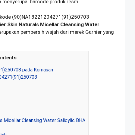
a menyerupai barcode produk resmi.
an kode (90)NA18221204271(91)250703
ier Skin Naturals Micellar Cleansing Water
erupakan pembersih wajah dari merek Garnier yang
ontents
91)250703 pada Kemasan
204271(91)250703
s Micellar Cleansing Water Salicylic BHA
bih