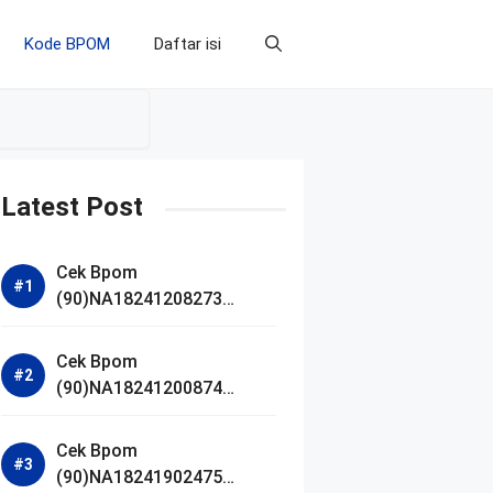
Kode BPOM
Daftar isi
Latest Post
Cek Bpom
(90)NA18241208273
Makarizo Barber Daily
Bright Radiance Face
Cek Bpom
Wash
(90)NA18241200874
Facetology Triple Care
Acne Calm Micellar Water
Cek Bpom
(90)NA18241902475