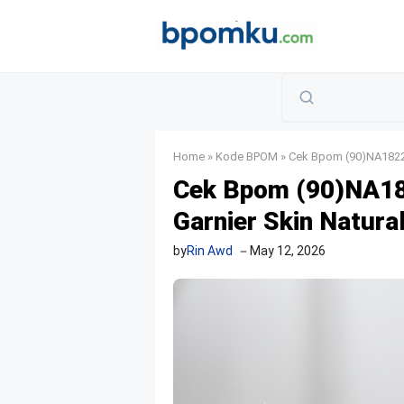
Skip
to
content
Home
»
Kode BPOM
»
Cek Bpom (90)NA18221
Cek Bpom (90)NA1
Garnier Skin Natura
by
Rin Awd
May 12, 2026