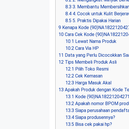
8.3
3. Membantu Membersihkan 
8.4
4. Cocok untuk Kulit Berjer
8.5
5. Praktis Dipakai Harian
9
Kenapa Kode (90)NA18221204271
10
Cara Cek Kode (90)NA1822120
10.1
Lewat Nama Produk
10.2
Cara Via HP
11
Data yang Perlu Dicocokkan Sa
12
Tips Membeli Produk Asli
12.1
Pilih Toko Resmi
12.2
Cek Kemasan
12.3
Harga Masuk Akal
13
Apakah Produk dengan Kode T
13.1
Kode (90)NA18221204271
13.2
Apakah nomor BPOM produ
13.3
Siapa perusahaan pendaft
13.4
Siapa produsennya?
13.5
Bisa cek pakai hp?