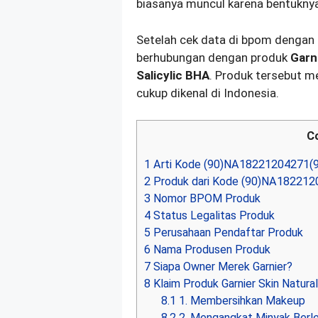
biasanya muncul karena bentukny
Setelah cek data di bpom deng
berhubungan dengan produk
Garn
Salicylic BHA
. Produk tersebut m
cukup dikenal di Indonesia.
C
1
Arti Kode (90)NA18221204271(
2
Produk dari Kode (90)NA18221
3
Nomor BPOM Produk
4
Status Legalitas Produk
5
Perusahaan Pendaftar Produk
6
Nama Produsen Produk
7
Siapa Owner Merek Garnier?
8
Klaim Produk Garnier Skin Natural
8.1
1. Membersihkan Makeup
8.2
2. Mengangkat Minyak Berle