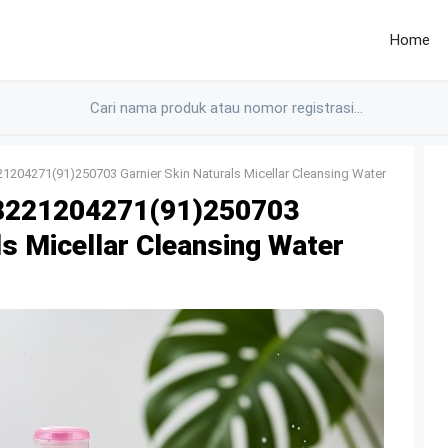
Home
204271(91)250703 Garnier Skin Naturals Micellar Cleansing Water
8221204271(91)250703
ls Micellar Cleansing Water