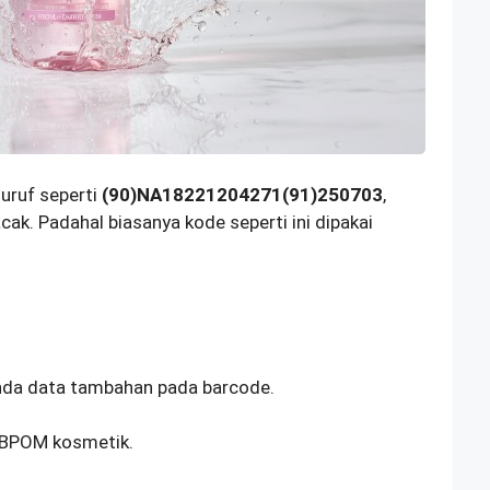
uruf seperti
(90)NA18221204271(91)250703
,
ak. Padahal biasanya kode seperti ini dipakai
anda data tambahan pada barcode.
 BPOM kosmetik.