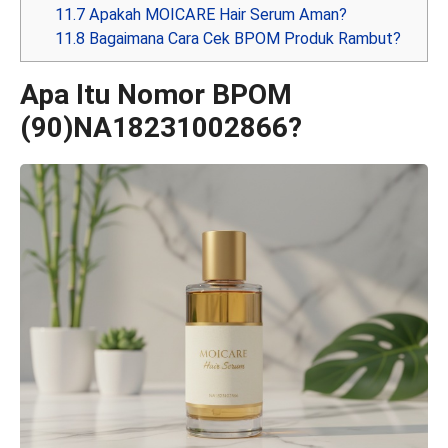
11.7
Apakah MOICARE Hair Serum Aman?
11.8
Bagaimana Cara Cek BPOM Produk Rambut?
Apa Itu Nomor BPOM
(90)NA18231002866?