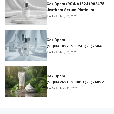
Cek Bpom (90)NA18241902475
Jestham Serum Platinum
Rin Awd
May 21, 2026
Cek Bpom
(90)NA18221901243(91)250418
Hanasui Power Bright Serum
Rin Awd
May 21, 2026
Cek Bpom
(90)NA26211200851(91)240924
SKIN1004 Madagascar Centella
Rin Awd
May 21, 2026
Ampoule Foam