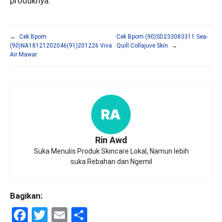
produknya.
←
Cek Bpom
Cek Bpom (90)SD233083311 Sea-
(90)NA18121202046(91)201226 Viva
Quill Collajuve Skin
→
Air Mawar
Rin Awd
Suka Menulis Produk Skincare Lokal, Namun lebih
suka Rebahan dan Ngemil
Bagikan:
F
T
E
S