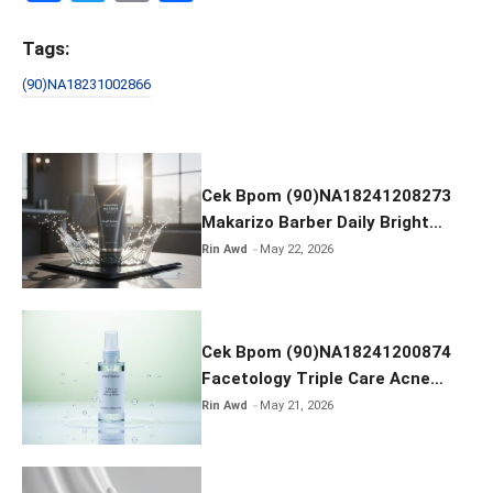
a
wi
m
h
ce
tt
ail
ar
Tags:
b
er
e
(90)NA18231002866
o
o
k
Cek Bpom (90)NA18241208273
Makarizo Barber Daily Bright
Radiance Face Wash
Rin Awd
May 22, 2026
Cek Bpom (90)NA18241200874
Facetology Triple Care Acne
Calm Micellar Water
Rin Awd
May 21, 2026