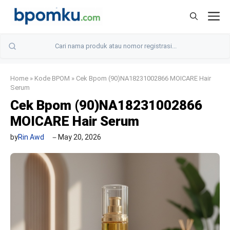
Skip
M
to
content
Home
»
Kode BPOM
»
Cek Bpom (90)NA18231002866 MOICARE Hair
Serum
Cek Bpom (90)NA18231002866
MOICARE Hair Serum
by
Rin Awd
May 20, 2026