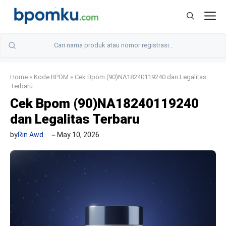
Skip
M
to
content
Home
»
Kode BPOM
»
Cek Bpom (90)NA18240119240 dan Legalitas
Terbaru
Cek Bpom (90)NA18240119240
dan Legalitas Terbaru
by
Rin Awd
May 10, 2026