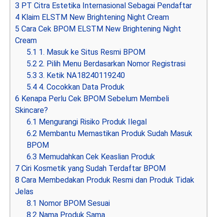
3
PT Citra Estetika Internasional Sebagai Pendaftar
4
Klaim ELSTM New Brightening Night Cream
5
Cara Cek BPOM ELSTM New Brightening Night
Cream
5.1
1. Masuk ke Situs Resmi BPOM
5.2
2. Pilih Menu Berdasarkan Nomor Registrasi
5.3
3. Ketik NA18240119240
5.4
4. Cocokkan Data Produk
6
Kenapa Perlu Cek BPOM Sebelum Membeli
Skincare?
6.1
Mengurangi Risiko Produk Ilegal
6.2
Membantu Memastikan Produk Sudah Masuk
BPOM
6.3
Memudahkan Cek Keaslian Produk
7
Ciri Kosmetik yang Sudah Terdaftar BPOM
8
Cara Membedakan Produk Resmi dan Produk Tidak
Jelas
8.1
Nomor BPOM Sesuai
8.2
Nama Produk Sama