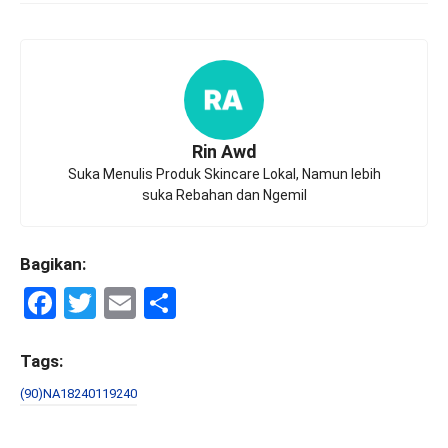
Rin Awd
Suka Menulis Produk Skincare Lokal, Namun lebih
suka Rebahan dan Ngemil
Bagikan:
F
T
E
S
a
wi
m
h
ce
tt
ail
ar
Tags:
b
er
e
(90)NA18240119240
o