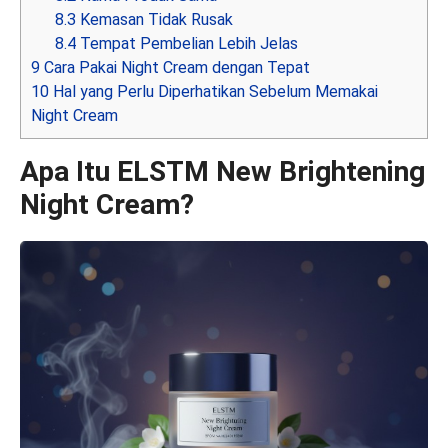
8.3
Kemasan Tidak Rusak
8.4
Tempat Pembelian Lebih Jelas
9
Cara Pakai Night Cream dengan Tepat
10
Hal yang Perlu Diperhatikan Sebelum Memakai
Night Cream
Apa Itu ELSTM New Brightening
Night Cream?