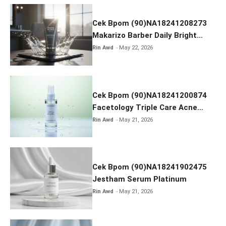
o
k
Cek Bpom (90)NA18241208273
Makarizo Barber Daily Bright
Radiance Face Wash
Rin Awd
May 22, 2026
Cek Bpom (90)NA18241200874
Facetology Triple Care Acne
Calm Micellar Water
Rin Awd
May 21, 2026
Cek Bpom (90)NA18241902475
Jestham Serum Platinum
Rin Awd
May 21, 2026