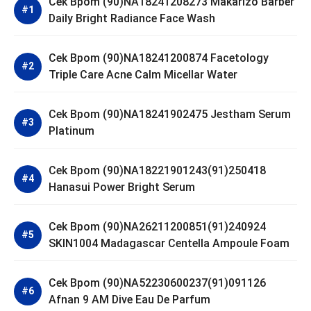
Cek Bpom (90)NA18241208273 Makarizo Barber
Daily Bright Radiance Face Wash
Cek Bpom (90)NA18241200874 Facetology
Triple Care Acne Calm Micellar Water
Cek Bpom (90)NA18241902475 Jestham Serum
Platinum
Cek Bpom (90)NA18221901243(91)250418
Hanasui Power Bright Serum
Cek Bpom (90)NA26211200851(91)240924
SKIN1004 Madagascar Centella Ampoule Foam
Cek Bpom (90)NA52230600237(91)091126
Afnan 9 AM Dive Eau De Parfum