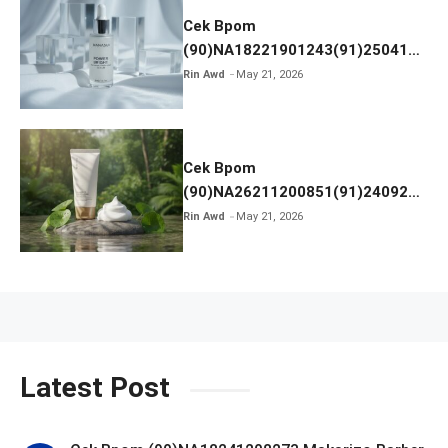
Cek Bpom
(90)NA18221901243(91)250418
Hanasui Power Bright Serum
Rin Awd
May 21, 2026
Cek Bpom
(90)NA26211200851(91)240924
SKIN1004 Madagascar Centella
Rin Awd
May 21, 2026
Ampoule Foam
Latest Post