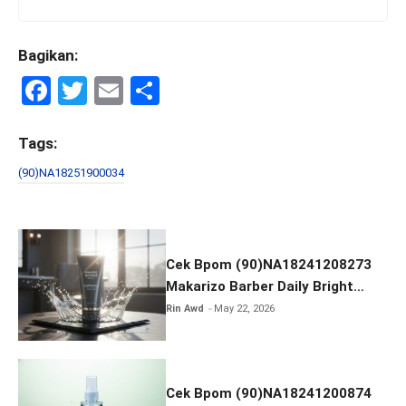
Bagikan:
F
T
E
S
a
wi
m
h
ce
tt
ail
ar
Tags:
b
er
e
(90)NA18251900034
o
o
k
Cek Bpom (90)NA18241208273
Makarizo Barber Daily Bright
Radiance Face Wash
Rin Awd
May 22, 2026
Cek Bpom (90)NA18241200874