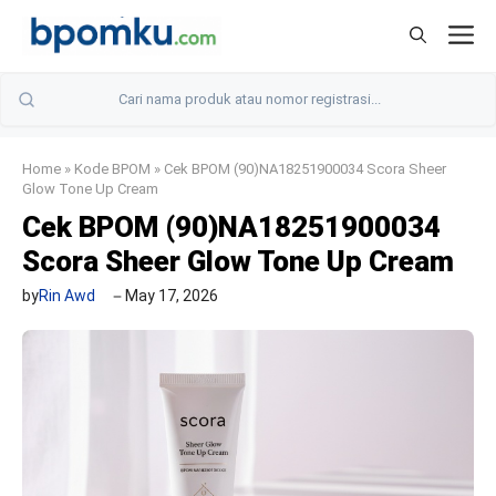
Skip
M
to
content
Home
»
Kode BPOM
»
Cek BPOM (90)NA18251900034 Scora Sheer
Glow Tone Up Cream
Cek BPOM (90)NA18251900034
Scora Sheer Glow Tone Up Cream
by
Rin Awd
May 17, 2026