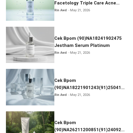
Facetology Triple Care Acne
Calm Micellar Water
Rin Awd
May 21, 2026
Cek Bpom (90)NA18241902475
Jestham Serum Platinum
Rin Awd
May 21, 2026
Cek Bpom
(90)NA18221901243(91)250418
Hanasui Power Bright Serum
Rin Awd
May 21, 2026
Cek Bpom
(90)NA26211200851(91)240924