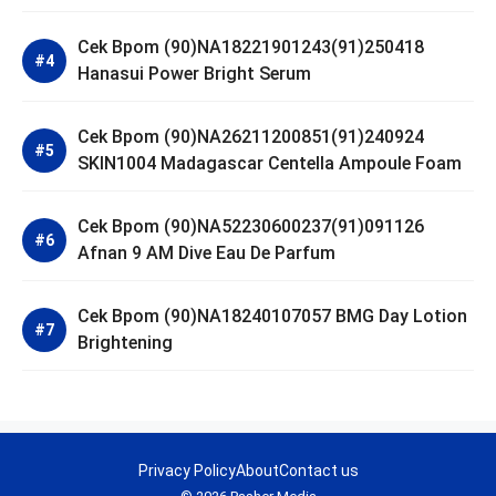
Cek Bpom (90)NA18221901243(91)250418
Hanasui Power Bright Serum
Cek Bpom (90)NA26211200851(91)240924
SKIN1004 Madagascar Centella Ampoule Foam
Cek Bpom (90)NA52230600237(91)091126
Afnan 9 AM Dive Eau De Parfum
Cek Bpom (90)NA18240107057 BMG Day Lotion
Brightening
Privacy Policy
About
Contact us