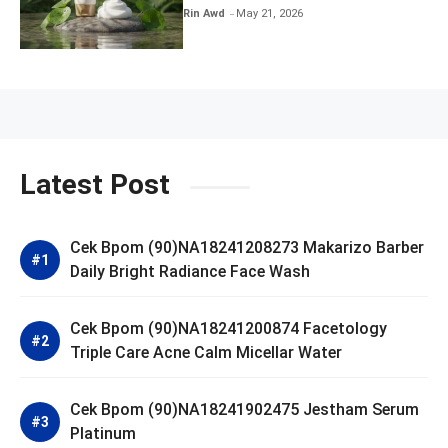
SKIN1004 Madagascar Centella
Rin Awd
May 21, 2026
Ampoule Foam
Latest Post
Cek Bpom (90)NA18241208273 Makarizo Barber
Daily Bright Radiance Face Wash
Cek Bpom (90)NA18241200874 Facetology
Triple Care Acne Calm Micellar Water
Cek Bpom (90)NA18241902475 Jestham Serum
Platinum