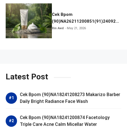
Cek Bpom
(90)NA26211200851(91)240924
SKIN1004 Madagascar Centella
Rin Awd
May 21, 2026
Ampoule Foam
Latest Post
Cek Bpom (90)NA18241208273 Makarizo Barber
Daily Bright Radiance Face Wash
Cek Bpom (90)NA18241200874 Facetology
Triple Care Acne Calm Micellar Water