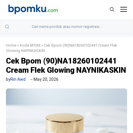
Skip
M
to
content
Home
»
Kode BPOM
»
Cek Bpom (90)NA18260102441 Cream Flek
Glowing NAYNIKASKIN
Cek Bpom (90)NA18260102441
Cream Flek Glowing NAYNIKASKIN
by
Rin Awd
May 20, 2026