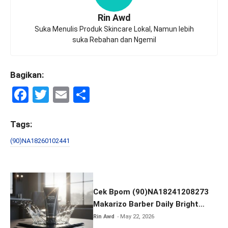
Rin Awd
Suka Menulis Produk Skincare Lokal, Namun lebih
suka Rebahan dan Ngemil
Bagikan:
F
T
E
S
a
wi
m
h
ce
tt
ail
ar
Tags:
b
er
e
(90)NA18260102441
o
o
k
Cek Bpom (90)NA18241208273
Makarizo Barber Daily Bright
Radiance Face Wash
Rin Awd
May 22, 2026