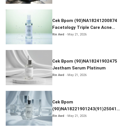
Cek Bpom (90)NA18241200874
Facetology Triple Care Acne
Calm Micellar Water
Rin Awd
May 21, 2026
Cek Bpom (90)NA18241902475
Jestham Serum Platinum
Rin Awd
May 21, 2026
Cek Bpom
(90)NA18221901243(91)250418
Hanasui Power Bright Serum
Rin Awd
May 21, 2026