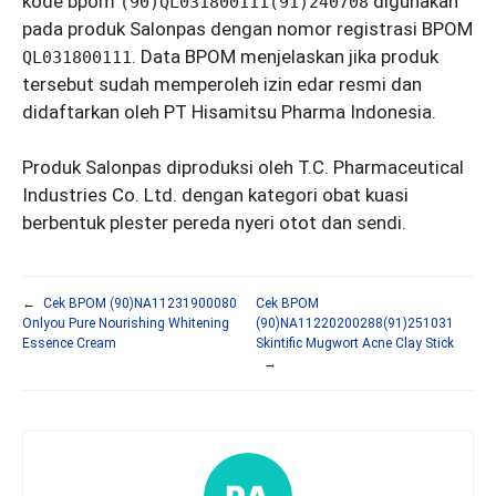
kode bpom
digunakan
(90)QL031800111(91)240708
pada produk Salonpas dengan nomor registrasi BPOM
. Data BPOM menjelaskan jika produk
QL031800111
tersebut sudah memperoleh izin edar resmi dan
didaftarkan oleh PT Hisamitsu Pharma Indonesia.
Produk Salonpas diproduksi oleh T.C. Pharmaceutical
Industries Co. Ltd. dengan kategori obat kuasi
berbentuk plester pereda nyeri otot dan sendi.
←
Cek BPOM (90)NA11231900080
Cek BPOM
Onlyou Pure Nourishing Whitening
(90)NA11220200288(91)251031
Essence Cream
Skintific Mugwort Acne Clay Stick
→