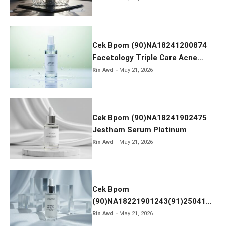
Cek Bpom (90)NA18241200874
Facetology Triple Care Acne
Calm Micellar Water
Rin Awd
May 21, 2026
Cek Bpom (90)NA18241902475
Jestham Serum Platinum
Rin Awd
May 21, 2026
Cek Bpom
(90)NA18221901243(91)250418
Hanasui Power Bright Serum
Rin Awd
May 21, 2026