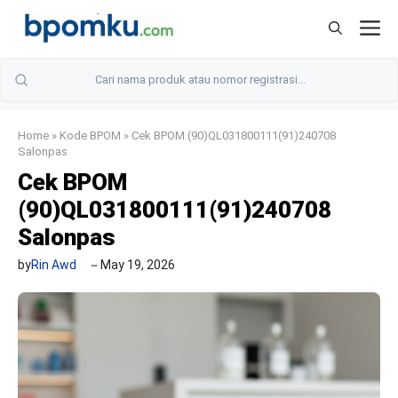
Skip
M
to
content
Home
»
Kode BPOM
»
Cek BPOM (90)QL031800111(91)240708
Salonpas
Cek BPOM
(90)QL031800111(91)240708
Salonpas
by
Rin Awd
May 19, 2026