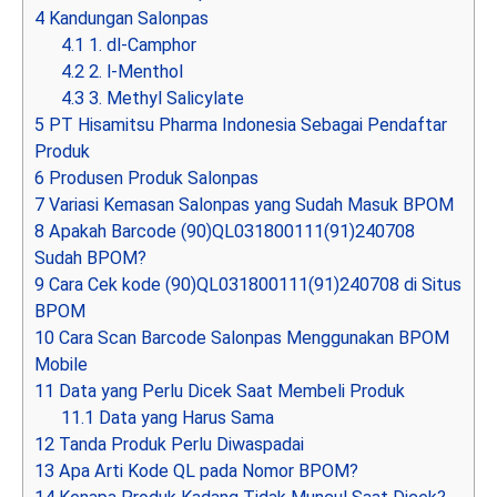
4
Kandungan Salonpas
4.1
1. dl-Camphor
4.2
2. l-Menthol
4.3
3. Methyl Salicylate
5
PT Hisamitsu Pharma Indonesia Sebagai Pendaftar
Produk
6
Produsen Produk Salonpas
7
Variasi Kemasan Salonpas yang Sudah Masuk BPOM
8
Apakah Barcode (90)QL031800111(91)240708
Sudah BPOM?
9
Cara Cek kode (90)QL031800111(91)240708 di Situs
BPOM
10
Cara Scan Barcode Salonpas Menggunakan BPOM
Mobile
11
Data yang Perlu Dicek Saat Membeli Produk
11.1
Data yang Harus Sama
12
Tanda Produk Perlu Diwaspadai
13
Apa Arti Kode QL pada Nomor BPOM?