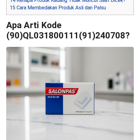
14
Kenapa Produk Kadang Tidak Muncul Saat Dicek?
15
Cara Membedakan Produk Asli dan Palsu
Apa Arti Kode
(90)QL031800111(91)240708?