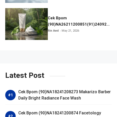
Cek Bpom
(90)NA26211200851(91)240924
SKIN1004 Madagascar Centella
Rin Awd
May 21, 2026
Ampoule Foam
Latest Post
Cek Bpom (90)NA18241208273 Makarizo Barber
Daily Bright Radiance Face Wash
Cek Bpom (90)NA18241200874 Facetology