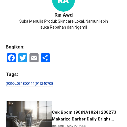
Rin Awd
Suka Menulis Produk Skincare Lokal, Namun lebih
suka Rebahan dan Ngemil
Bagikan:
F
T
E
S
a
wi
m
h
ce
tt
ail
ar
Tags:
b
er
e
(90)QL031800111(91)240708
o
o
k
Cek Bpom (90)NA18241208273
Makarizo Barber Daily Bright
Radiance Face Wash
Rin Awd
May 22, 2026