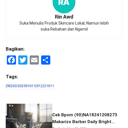
Rin Awd
Suka Menulis Produk Skincare Lokal, Namun lebih
suka Rebahan dan Ngemil
Bagikan:
F
T
E
S
a
wi
m
h
ce
tt
ail
ar
Tags:
b
er
e
(90)SD202591011(91)221011
o
o
k
Cek Bpom (90)NA18241208273
Makarizo Barber Daily Bright