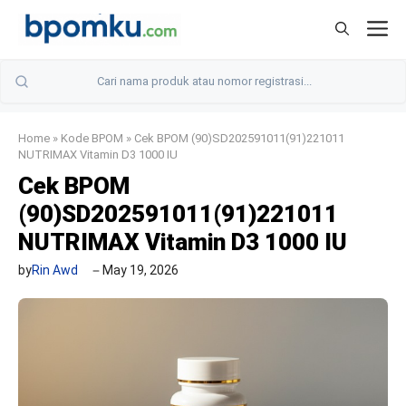
Skip
M
to
content
Home
»
Kode BPOM
»
Cek BPOM (90)SD202591011(91)221011
NUTRIMAX Vitamin D3 1000 IU
Cek BPOM
(90)SD202591011(91)221011
NUTRIMAX Vitamin D3 1000 IU
by
Rin Awd
May 19, 2026