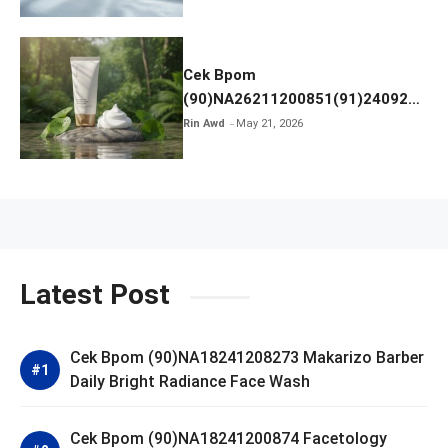
Cek Bpom
(90)NA26211200851(91)240924
SKIN1004 Madagascar Centella
Rin Awd
May 21, 2026
Ampoule Foam
Latest Post
Cek Bpom (90)NA18241208273 Makarizo Barber
Daily Bright Radiance Face Wash
Cek Bpom (90)NA18241200874 Facetology