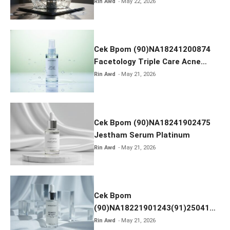
Radiance Face Wash
Rin Awd
May 22, 2026
Cek Bpom (90)NA18241200874
Facetology Triple Care Acne
Calm Micellar Water
Rin Awd
May 21, 2026
Cek Bpom (90)NA18241902475
Jestham Serum Platinum
Rin Awd
May 21, 2026
Cek Bpom
(90)NA18221901243(91)250418
Hanasui Power Bright Serum
Rin Awd
May 21, 2026