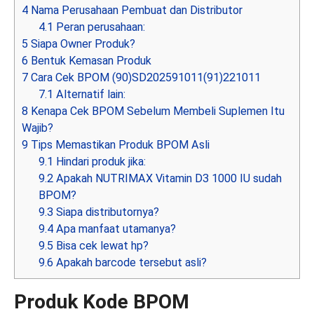
4
Nama Perusahaan Pembuat dan Distributor
4.1
Peran perusahaan:
5
Siapa Owner Produk?
6
Bentuk Kemasan Produk
7
Cara Cek BPOM (90)SD202591011(91)221011
7.1
Alternatif lain:
8
Kenapa Cek BPOM Sebelum Membeli Suplemen Itu
Wajib?
9
Tips Memastikan Produk BPOM Asli
9.1
Hindari produk jika:
9.2
Apakah NUTRIMAX Vitamin D3 1000 IU sudah
BPOM?
9.3
Siapa distributornya?
9.4
Apa manfaat utamanya?
9.5
Bisa cek lewat hp?
9.6
Apakah barcode tersebut asli?
Produk Kode BPOM