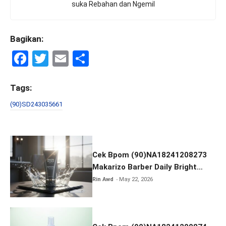
suka Rebahan dan Ngemil
Bagikan:
F
T
E
S
a
wi
m
h
ce
tt
ail
ar
Tags:
b
er
e
(90)SD243035661
o
o
k
Cek Bpom (90)NA18241208273
Makarizo Barber Daily Bright
Radiance Face Wash
Rin Awd
May 22, 2026