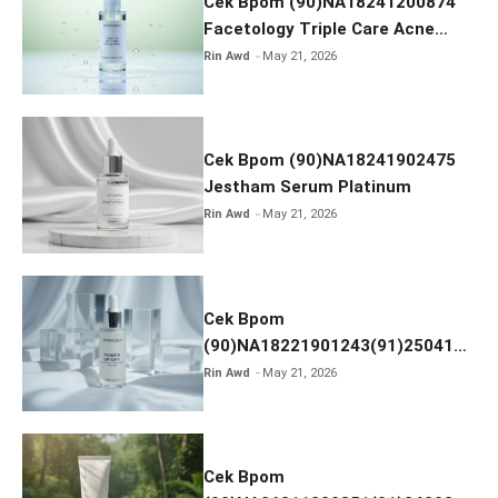
Cek Bpom (90)NA18241200874
Facetology Triple Care Acne
Calm Micellar Water
Rin Awd
May 21, 2026
Cek Bpom (90)NA18241902475
Jestham Serum Platinum
Rin Awd
May 21, 2026
Cek Bpom
(90)NA18221901243(91)250418
Hanasui Power Bright Serum
Rin Awd
May 21, 2026
Cek Bpom