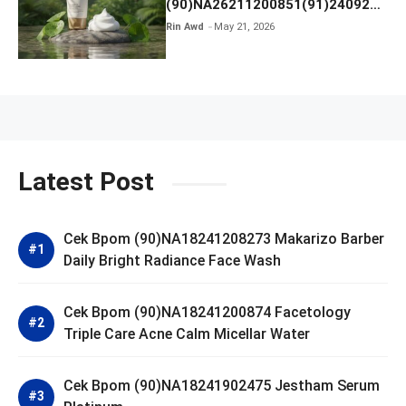
(90)NA26211200851(91)240924
SKIN1004 Madagascar Centella
Rin Awd
May 21, 2026
Ampoule Foam
Latest Post
Cek Bpom (90)NA18241208273 Makarizo Barber
Daily Bright Radiance Face Wash
Cek Bpom (90)NA18241200874 Facetology
Triple Care Acne Calm Micellar Water
Cek Bpom (90)NA18241902475 Jestham Serum