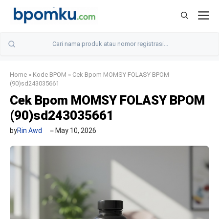
Skip
M
to
content
Home
»
Kode BPOM
»
Cek Bpom MOMSY FOLASY BPOM
(90)sd243035661
Cek Bpom MOMSY FOLASY BPOM
(90)sd243035661
by
Rin Awd
May 10, 2026