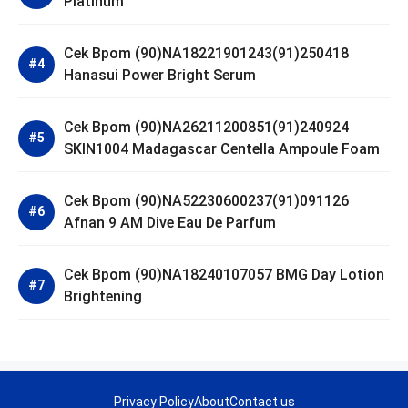
Platinum
Cek Bpom (90)NA18221901243(91)250418
Hanasui Power Bright Serum
Cek Bpom (90)NA26211200851(91)240924
SKIN1004 Madagascar Centella Ampoule Foam
Cek Bpom (90)NA52230600237(91)091126
Afnan 9 AM Dive Eau De Parfum
Cek Bpom (90)NA18240107057 BMG Day Lotion
Brightening
Privacy Policy
About
Contact us