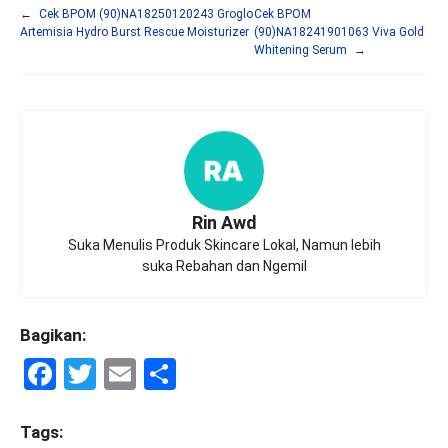
←
Cek BPOM (90)NA18250120243 Groglo
Cek BPOM
Artemisia Hydro Burst Rescue Moisturizer
(90)NA18241901063 Viva Gold
Whitening Serum
→
Rin Awd
Suka Menulis Produk Skincare Lokal, Namun lebih
suka Rebahan dan Ngemil
Bagikan:
F
T
E
S
a
wi
m
h
ce
tt
ail
ar
Tags: