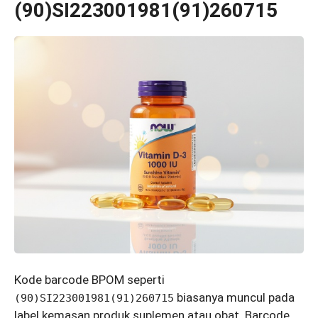
(90)SI223001981(91)260715
Kode barcode BPOM seperti
biasanya muncul pada
(90)SI223001981(91)260715
label kemasan produk suplemen atau obat. Barcode