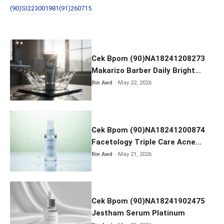
b
er
e
(90)SI223001981(91)260715
o
o
k
Cek Bpom (90)NA18241208273
Makarizo Barber Daily Bright
Radiance Face Wash
Rin Awd
May 22, 2026
Cek Bpom (90)NA18241200874
Facetology Triple Care Acne
Calm Micellar Water
Rin Awd
May 21, 2026
Cek Bpom (90)NA18241902475
Jestham Serum Platinum