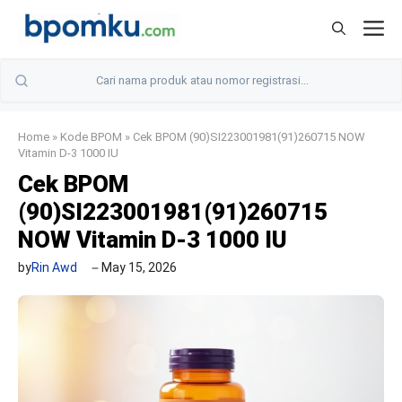
Skip
M
to
content
Home
»
Kode BPOM
»
Cek BPOM (90)SI223001981(91)260715 NOW
Vitamin D-3 1000 IU
Cek BPOM
(90)SI223001981(91)260715
NOW Vitamin D-3 1000 IU
by
Rin Awd
May 15, 2026