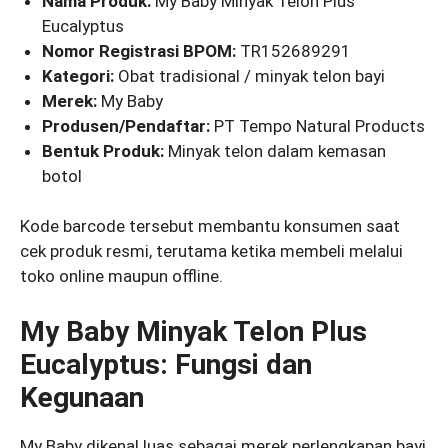
Nama Produk:
My Baby Minyak Telon Plus
Eucalyptus
Nomor Registrasi BPOM:
TR152689291
Kategori:
Obat tradisional / minyak telon bayi
Merek:
My Baby
Produsen/Pendaftar:
PT Tempo Natural Products
Bentuk Produk:
Minyak telon dalam kemasan
botol
Kode barcode tersebut membantu konsumen saat
cek produk resmi, terutama ketika membeli melalui
toko online maupun offline.
My Baby Minyak Telon Plus
Eucalyptus: Fungsi dan
Kegunaan
My Baby dikenal luas sebagai merek perlengkapan bayi