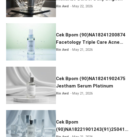
k
Radiance Face Wash
Rin Awd
May 22, 2026
Cek Bpom (90)NA18241200874
Facetology Triple Care Acne
Calm Micellar Water
Rin Awd
May 21, 2026
Cek Bpom (90)NA18241902475
Jestham Serum Platinum
Rin Awd
May 21, 2026
Cek Bpom
(90)NA18221901243(91)250418
Hanasui Power Bright Serum
Rin Awd
May 21, 2026