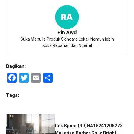
Rin Awd
Suka Menulis Produk Skincare Lokal, Namun lebih
suka Rebahan dan Ngemil
Bagikan:
F
T
E
S
a
wi
m
h
ce
tt
ail
ar
Tags:
b
er
e
o
o
Cek Bpom (90)NA18241208273
Makarizo Barber Daily Bright