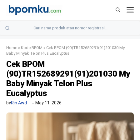
Skip
M
to
content
Home
»
Kode BPOM
»
Cek BPOM (90)TR152689291(91)201030 My
Baby Minyak Telon Plus Eucalyptus
Cek BPOM
(90)TR152689291(91)201030 My
Baby Minyak Telon Plus
Eucalyptus
by
Rin Awd
May 11, 2026