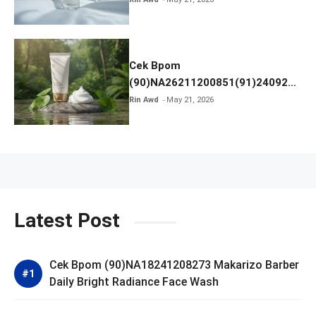
Cek Bpom
(90)NA26211200851(91)240924
SKIN1004 Madagascar Centella
Rin Awd
May 21, 2026
Ampoule Foam
Latest Post
Cek Bpom (90)NA18241208273 Makarizo Barber
Daily Bright Radiance Face Wash