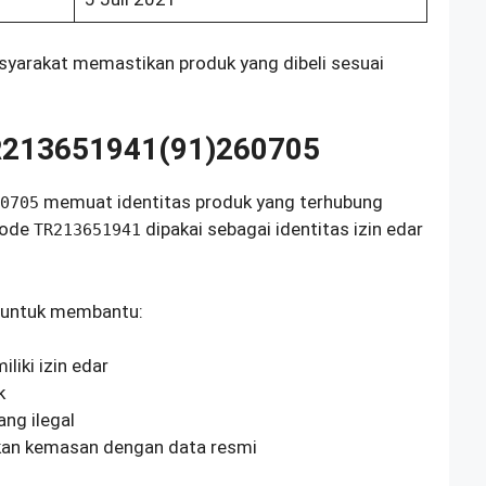
yarakat memastikan produk yang dibeli sesuai
TR213651941(91)260705
memuat identitas produk yang terhubung
0705
kode
dipakai sebagai identitas izin edar
TR213651941
 untuk membantu:
iki izin edar
k
ng ilegal
an kemasan dengan data resmi