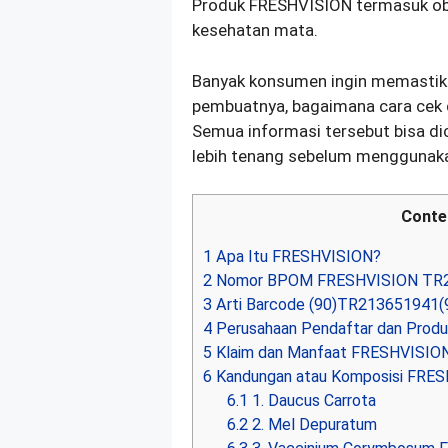
Produk FRESHVISION termasuk ob
kesehatan mata.
Banyak konsumen ingin memastika
pembuatnya, bagaimana cara cek 
Semua informasi tersebut bisa di
lebih tenang sebelum menggunaka
Conte
1
Apa Itu FRESHVISION?
2
Nomor BPOM FRESHVISION TR
3
Arti Barcode (90)TR213651941(
4
Perusahaan Pendaftar dan Prod
5
Klaim dan Manfaat FRESHVISIO
6
Kandungan atau Komposisi FRE
6.1
1. Daucus Carrota
6.2
2. Mel Depuratum