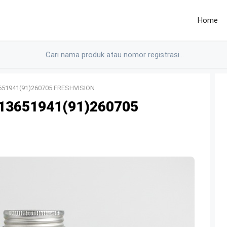
Home
651941(91)260705 FRESHVISION
13651941(91)260705