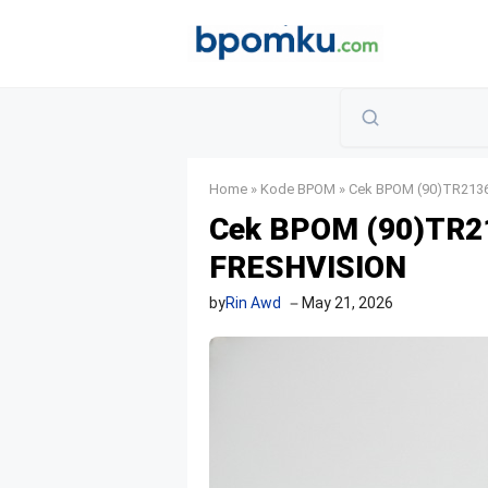
Skip
to
content
Home
»
Kode BPOM
»
Cek BPOM (90)TR213
Cek BPOM (90)TR2
FRESHVISION
by
Rin Awd
May 21, 2026