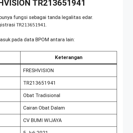
HVISION TR213651941
nya fungsi sebagai tanda legalitas edar.
istrasi
.
TR213651941
asuk pada data BPOM antara lain:
Keterangan
FRESHVISION
TR213651941
Obat Tradisional
Cairan Obat Dalam
CV BUMI WIJAYA
5 Juli 2021