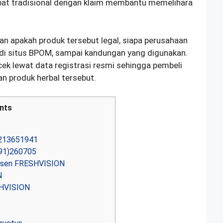
at tradisional dengan klaim membantu memelihara
n apakah produk tersebut legal, siapa perusahaan
di situs BPOM, sampai kandungan yang digunakan.
cek lewat data registrasi resmi sehingga pembeli
n produk herbal tersebut.
nts
213651941
91)260705
usen FRESHVISION
N
SHVISION