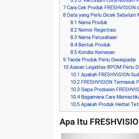
6.3
3. Vaccinium Corymbosum F
7
Cara Cek Produk FRESHVISION d
8
Data yang Perlu Dicek Sebelum 
8.1
Nama Produk
8.2
Nomor Registrasi
8.3
Nama Perusahaan
8.4
Bentuk Produk
8.5
Kondisi Kemasan
9
Tanda Produk Perlu Diwaspadai
10
Alasan Legalitas BPOM Perlu D
10.1
Apakah FRESHVISION Sud
10.2
FRESHVISION Termasuk P
10.3
Siapa Produsen FRESHVI
10.4
Bagaimana Cara Memastika
10.5
Apakah Produk Herbal Teta
Apa Itu FRESHVISI