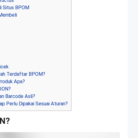
ructus
i Situs BPOM
Membeli
icek
ah Terdaftar BPOM?
roduk Apa?
SION?
n Barcode Asli?
p Perlu Dipakai Sesuai Aturan?
ON?