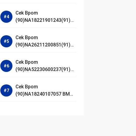
Jestham Serum Platinum
Cek Bpom
(90)NA18221901243(91)25
0418 Hanasui Power Bright
Serum
Cek Bpom
(90)NA26211200851(91)24
0924 SKIN1004
Madagascar Centella
Cek Bpom
Ampoule Foam
(90)NA52230600237(91)09
1126 Afnan 9 AM Dive Eau
De Parfum
Cek Bpom
(90)NA18240107057 BMG
Day Lotion Brightening