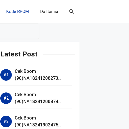
Kode BPOM
Daftar isi
Latest Post
Cek Bpom
(90)NA18241208273
Makarizo Barber Daily
Bright Radiance Face
Cek Bpom
Wash
(90)NA18241200874
Facetology Triple Care
Acne Calm Micellar Water
Cek Bpom
(90)NA18241902475