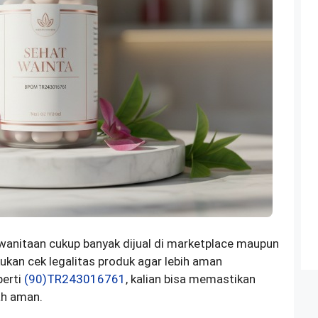
wanitaan cukup banyak dijual di marketplace maupun
kukan cek legalitas produk agar lebih aman
perti
(90)TR243016761
, kalian bisa memastikan
ah aman.