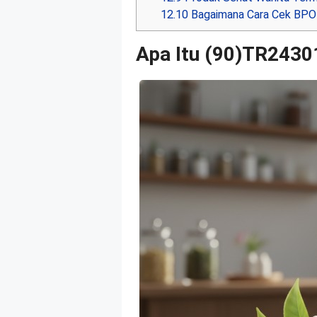
12.10
Bagaimana Cara Cek BPO
Apa Itu (90)TR243