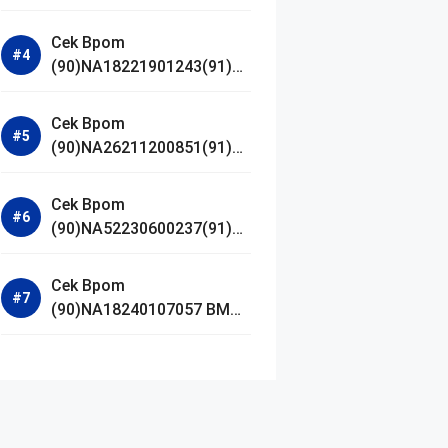
Jestham Serum Platinum
Cek Bpom
(90)NA18221901243(91)25
0418 Hanasui Power Bright
Serum
Cek Bpom
(90)NA26211200851(91)24
0924 SKIN1004
Madagascar Centella
Cek Bpom
Ampoule Foam
(90)NA52230600237(91)09
1126 Afnan 9 AM Dive Eau
De Parfum
Cek Bpom
(90)NA18240107057 BMG
Day Lotion Brightening