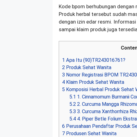
Kode bpom berhubungan dengan r
Produk herbal tersebut sudah ma
dengan izin edar resmi. Informas
sampai klaim produk juga tersed
Conten
1
Apa Itu (90)TR243016761?
2
Produk Sehat Wanita
3
Nomor Registrasi BPOM TR243
4
Klaim Produk Sehat Wanita
5
Komposisi Herbal Produk Sehat 
5.1
1. Cinnamomum Burmanii Cor
5.2
2. Curcuma Mangga Rhizoma
5.3
3. Curcuma Xanthorrhiza Rh
5.4
4. Piper Betle Folium Ekstr
6
Perusahaan Pendaftar Produk Se
7
Produsen Sehat Wanita