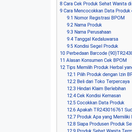
8
Cara Cek Produk Sehat Wanita d
9
Cara Mencocokkan Data Produk
9.1
Nomor Registrasi BPOM
9.2
Nama Produk
9.3
Nama Perusahaan
9.4
Tanggal Kedaluwarsa
9.5
Kondisi Segel Produk
10
Perbedaan Barcode (90)TR24
11
Alasan Konsumen Cek BPOM
12
Tips Memilih Produk Herbal ya
12.1
Pilih Produk dengan Izin 
12.2
Beli dari Toko Terpercaya
12.3
Hindari Klaim Berlebihan
12.4
Cek Kondisi Kemasan
12.5
Cocokkan Data Produk
12.6
Apakah TR243016761 Suda
12.7
Produk Apa yang Memili
12.8
Siapa Produsen Produk Se
12.9
Produk Sehat Wanita Ter