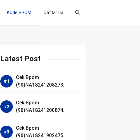
Kode BPOM
Daftar isi
Latest Post
Cek Bpom
(90)NA18241208273
Makarizo Barber Daily
Bright Radiance Face
Cek Bpom
Wash
(90)NA18241200874
Facetology Triple Care
Acne Calm Micellar Water
Cek Bpom
(90)NA18241902475