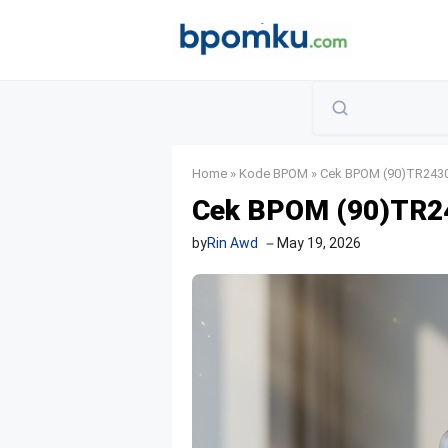
Skip
to
content
Home
»
Kode BPOM
»
Cek BPOM (90)TR2430
Cek BPOM (90)TR24
by
Rin Awd
May 19, 2026