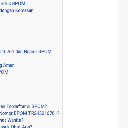
i Situs BPOM
 dengan Kemasan
3016761 dan Nomor BPOM
ng Aman
BPOM
h Terdaftar di BPOM?
ki Nomor BPOM TR243016761?
hat Wanita?
masuk Obat Apa?