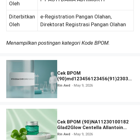
Oleh
Diterbitkan
e-Registration Pangan Olahan,
Oleh
Direktorat Registrasi Pangan Olahan
Menampilkan postingan kategori Kode BPOM.
Cek BPOM
(90)md123456123456(91)23031
2 Apakah Terdaftar?
Rin Awd
May 9, 2026
Cek BPOM (90)NA11230100182
Glad2Glow Centella Allantoin
Soothing Gel Moisturizer
Rin Awd
May 9, 2026