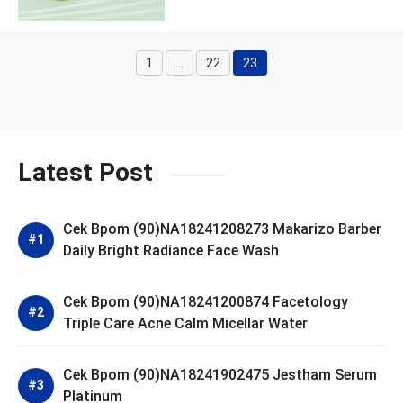
1
…
22
23
Page
Page
Page
Latest Post
Cek Bpom (90)NA18241208273 Makarizo Barber
Daily Bright Radiance Face Wash
Cek Bpom (90)NA18241200874 Facetology
Triple Care Acne Calm Micellar Water
Cek Bpom (90)NA18241902475 Jestham Serum
Platinum