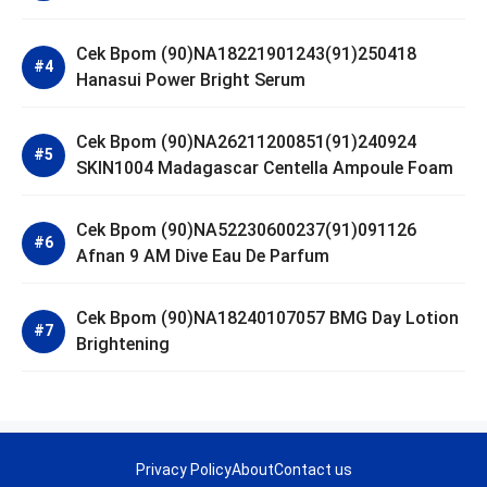
Cek Bpom (90)NA18221901243(91)250418
Hanasui Power Bright Serum
Cek Bpom (90)NA26211200851(91)240924
SKIN1004 Madagascar Centella Ampoule Foam
Cek Bpom (90)NA52230600237(91)091126
Afnan 9 AM Dive Eau De Parfum
Cek Bpom (90)NA18240107057 BMG Day Lotion
Brightening
Privacy Policy
About
Contact us