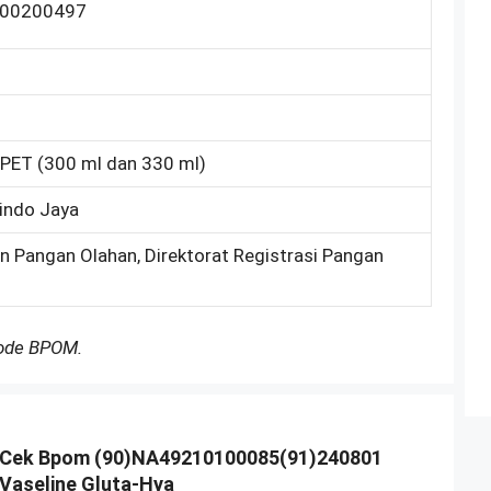
00200497
k PET (300 ml dan 330 ml)
sindo Jaya
on Pangan Olahan, Direktorat Registrasi Pangan
Kode BPOM.
Cek Bpom (90)NA49210100085(91)240801
Vaseline Gluta-Hya