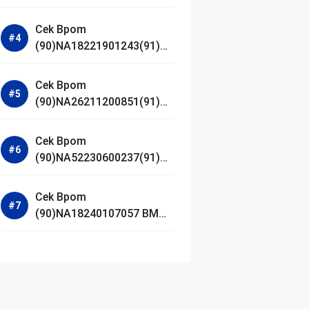
Jestham Serum Platinum
Cek Bpom
(90)NA18221901243(91)25
0418 Hanasui Power Bright
Serum
Cek Bpom
(90)NA26211200851(91)24
0924 SKIN1004
Madagascar Centella
Cek Bpom
Ampoule Foam
(90)NA52230600237(91)09
1126 Afnan 9 AM Dive Eau
De Parfum
Cek Bpom
(90)NA18240107057 BMG
Day Lotion Brightening