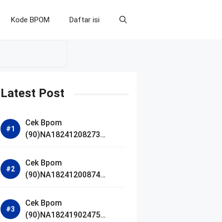
Kode BPOM
Daftar isi
Latest Post
Cek Bpom
(90)NA18241208273
Makarizo Barber Daily
Bright Radiance Face
Cek Bpom
Wash
(90)NA18241200874
Facetology Triple Care
Acne Calm Micellar Water
Cek Bpom
(90)NA18241902475