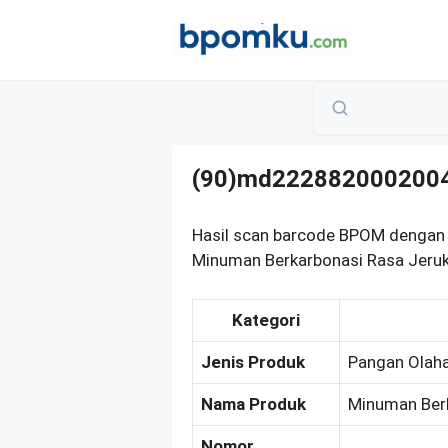
Skip
to
content
(90)md222882000200
Hasil scan barcode BPOM dengan
Minuman Berkarbonasi Rasa Jeruk
Kategori
Jenis Produk
Pangan Olah
Nama Produk
Minuman Berk
Nomor