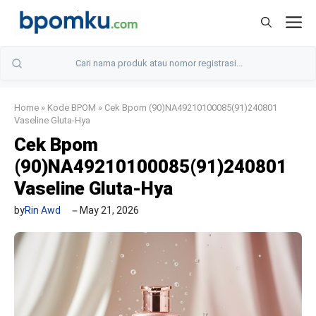
Skip
M
to
content
Home
»
Kode BPOM
»
Cek Bpom (90)NA49210100085(91)240801
Vaseline Gluta-Hya
Cek Bpom
(90)NA49210100085(91)240801
Vaseline Gluta-Hya
by
Rin Awd
May 21, 2026