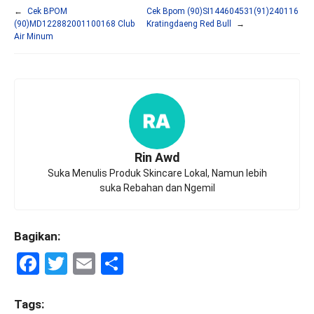
←
Cek BPOM
Cek Bpom (90)SI144604531(91)240116
(90)MD122882001100168 Club
Kratingdaeng Red Bull
→
Air Minum
Rin Awd
Suka Menulis Produk Skincare Lokal, Namun lebih
suka Rebahan dan Ngemil
Bagikan:
F
T
E
S
a
wi
m
h
ce
tt
ail
ar
Tags: