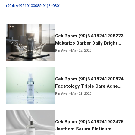
b
er
e
(90)NA49210100085(91)240801
o
o
k
Cek Bpom (90)NA18241208273
Makarizo Barber Daily Bright
Radiance Face Wash
Rin Awd
May 22, 2026
Cek Bpom (90)NA18241200874
Facetology Triple Care Acne
Calm Micellar Water
Rin Awd
May 21, 2026
Cek Bpom (90)NA18241902475
Jestham Serum Platinum