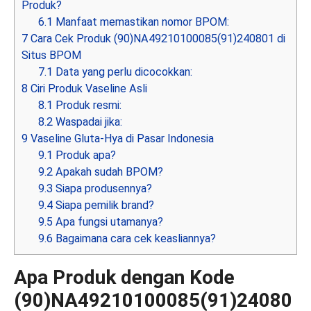
Produk?
6.1
Manfaat memastikan nomor BPOM:
7
Cara Cek Produk (90)NA49210100085(91)240801 di
Situs BPOM
7.1
Data yang perlu dicocokkan:
8
Ciri Produk Vaseline Asli
8.1
Produk resmi:
8.2
Waspadai jika:
9
Vaseline Gluta-Hya di Pasar Indonesia
9.1
Produk apa?
9.2
Apakah sudah BPOM?
9.3
Siapa produsennya?
9.4
Siapa pemilik brand?
9.5
Apa fungsi utamanya?
9.6
Bagaimana cara cek keasliannya?
Apa Produk dengan Kode
(90)NA49210100085(91)24080