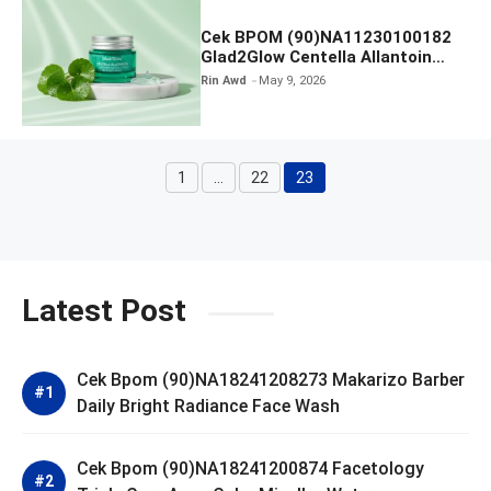
Cek BPOM (90)NA11230100182
Glad2Glow Centella Allantoin
Soothing Gel Moisturizer
Rin Awd
May 9, 2026
1
…
22
23
Page
Page
Page
Latest Post
Cek Bpom (90)NA18241208273 Makarizo Barber
Daily Bright Radiance Face Wash
Cek Bpom (90)NA18241200874 Facetology