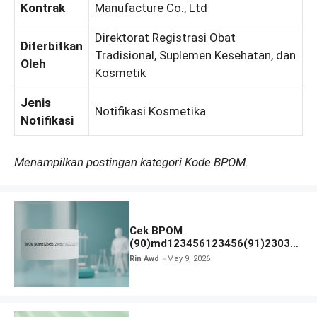
Kontrak
Manufacture Co., Ltd
Direktorat Registrasi Obat
Diterbitkan
Tradisional, Suplemen Kesehatan, dan
Oleh
Kosmetik
Jenis
Notifikasi Kosmetika
Notifikasi
Menampilkan postingan kategori Kode BPOM.
Cek BPOM
(90)md123456123456(91)23031
2 Apakah Terdaftar?
Rin Awd
May 9, 2026