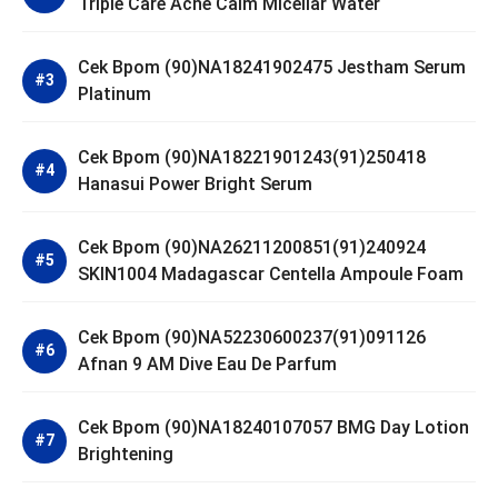
Triple Care Acne Calm Micellar Water
Cek Bpom (90)NA18241902475 Jestham Serum
Platinum
Cek Bpom (90)NA18221901243(91)250418
Hanasui Power Bright Serum
Cek Bpom (90)NA26211200851(91)240924
SKIN1004 Madagascar Centella Ampoule Foam
Cek Bpom (90)NA52230600237(91)091126
Afnan 9 AM Dive Eau De Parfum
Cek Bpom (90)NA18240107057 BMG Day Lotion
Brightening