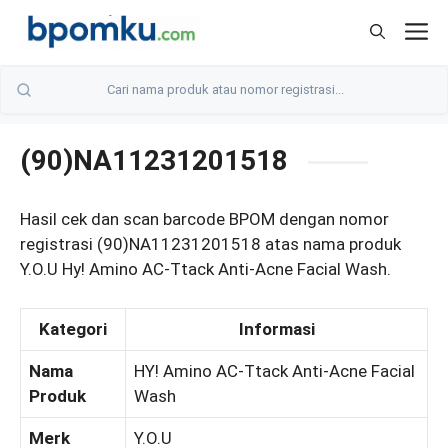
Skip
M
to
content
(90)NA11231201518
Hasil cek dan scan barcode BPOM dengan nomor
registrasi (90)NA11231201518 atas nama produk
Y.O.U Hy! Amino AC-Ttack Anti-Acne Facial Wash.
Kategori
Informasi
Nama
HY! Amino AC-Ttack Anti-Acne Facial
Produk
Wash
Merk
Y.O.U