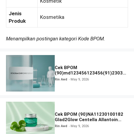
Kosmetik
Jenis
Kosmetika
Produk
Menampilkan postingan kategori Kode BPOM.
Cek BPOM
(90)md123456123456(91)23031
2 Apakah Terdaftar?
Rin Awd
May 9, 2026
Cek BPOM (90)NA11230100182
Glad2Glow Centella Allantoin
Soothing Gel Moisturizer
Rin Awd
May 9, 2026