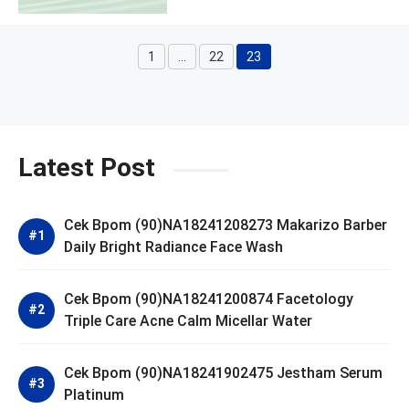
1
…
22
23
Page
Page
Page
Latest Post
Cek Bpom (90)NA18241208273 Makarizo Barber
Daily Bright Radiance Face Wash
Cek Bpom (90)NA18241200874 Facetology
Triple Care Acne Calm Micellar Water
Cek Bpom (90)NA18241902475 Jestham Serum
Platinum