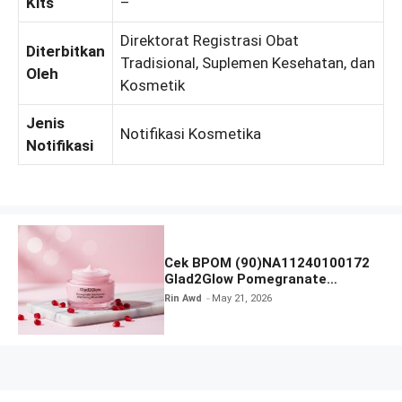
Kits
–
Direktorat Registrasi Obat
Diterbitkan
Tradisional, Suplemen Kesehatan, dan
Oleh
Kosmetik
Jenis
Notifikasi Kosmetika
Notifikasi
Cek BPOM (90)NA11240100172
Glad2Glow Pomegranate
Niacinamide Brightening
Rin Awd
May 21, 2026
Moisturizer