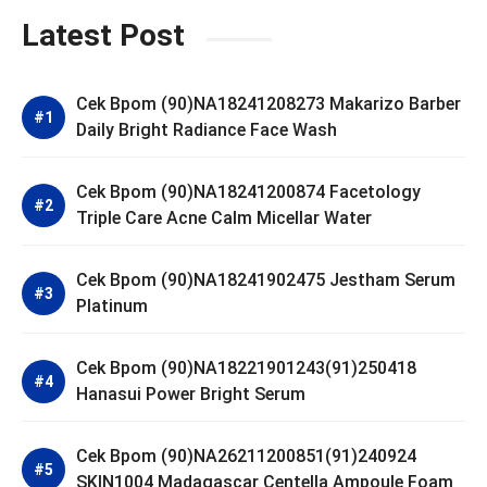
Latest Post
Cek Bpom (90)NA18241208273 Makarizo Barber
Daily Bright Radiance Face Wash
Cek Bpom (90)NA18241200874 Facetology
Triple Care Acne Calm Micellar Water
Cek Bpom (90)NA18241902475 Jestham Serum
Platinum
Cek Bpom (90)NA18221901243(91)250418
Hanasui Power Bright Serum
Cek Bpom (90)NA26211200851(91)240924
SKIN1004 Madagascar Centella Ampoule Foam