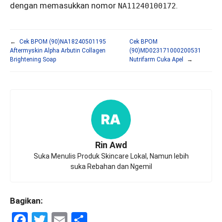
dengan memasukkan nomor
.
NA11240100172
←
Cek BPOM (90)NA18240501195
Cek BPOM
Aftermyskin Alpha Arbutin Collagen
(90)MD023171000200531
Brightening Soap
Nutrifarm Cuka Apel
→
Rin Awd
Suka Menulis Produk Skincare Lokal, Namun lebih
suka Rebahan dan Ngemil
Bagikan:
F
T
E
S