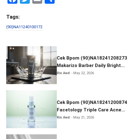
a
wi
m
h
ce
tt
ail
ar
Tags:
b
er
e
(90)NA11240100172
o
o
k
Cek Bpom (90)NA18241208273
Makarizo Barber Daily Bright
Radiance Face Wash
Rin Awd
May 22, 2026
Cek Bpom (90)NA18241200874
Facetology Triple Care Acne
Calm Micellar Water
Rin Awd
May 21, 2026