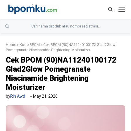
Skip
M
to
content
Home
»
Kode BPOM
»
Cek BPOM (90)NA11240100172 Glad2Glow
Pomegranate Niacinamide Brightening Moisturizer
Cek BPOM (90)NA11240100172
Glad2Glow Pomegranate
Niacinamide Brightening
Moisturizer
by
Rin Awd
May 21, 2026