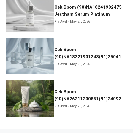
Cek Bpom (90)NA18241902475
Jestham Serum Platinum
Rin Awd
May 21, 2026
Cek Bpom
(90)NA18221901243(91)250418
Hanasui Power Bright Serum
Rin Awd
May 21, 2026
Cek Bpom
(90)NA26211200851(91)240924
SKIN1004 Madagascar Centella
Rin Awd
May 21, 2026
Ampoule Foam