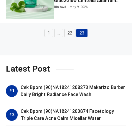
Glad2Glow Centella Allantoin
Soothing Gel Moisturizer
Rin Awd
May 9, 2026
1
…
22
23
Page
Page
Page
Latest Post
Cek Bpom (90)NA18241208273 Makarizo Barber
Daily Bright Radiance Face Wash
Cek Bpom (90)NA18241200874 Facetology
Triple Care Acne Calm Micellar Water