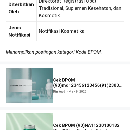
Direktorat Registrasi Obat
Diterbitkan
Tradisional, Suplemen Kesehatan, dan
Oleh
Kosmetik
Jenis
Notifikasi Kosmetika
Notifikasi
Menampilkan postingan kategori Kode BPOM.
Cek BPOM
(90)md123456123456(91)23031
2 Apakah Terdaftar?
Rin Awd
May 9, 2026
Cek BPOM (90)NA11230100182