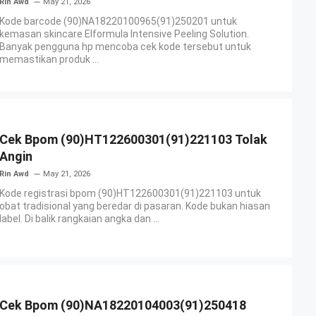
Rin Awd
May 21, 2026
Kode barcode (90)NA18220100965(91)250201 untuk
kemasan skincare Elformula Intensive Peeling Solution.
Banyak pengguna hp mencoba cek kode tersebut untuk
memastikan produk ...
Cek Bpom (90)HT122600301(91)221103 Tolak
Angin
Rin Awd
May 21, 2026
Kode registrasi bpom (90)HT122600301(91)221103 untuk
obat tradisional yang beredar di pasaran. Kode bukan hiasan
label. Di balik rangkaian angka dan ...
Cek Bpom (90)NA18220104003(91)250418