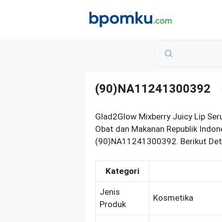
Skip
to
content
(90)NA11241300392
Glad2Glow Mixberry Juicy Lip Se
Obat dan Makanan Republik Indon
(90)NA11241300392. Berikut Deta
Kategori
Jenis
Kosmetika
Produk