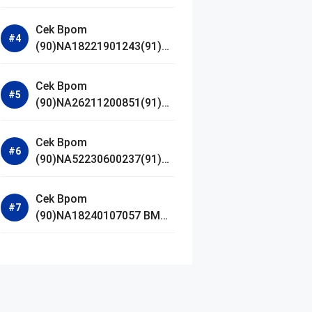
Jestham Serum Platinum
Cek Bpom
(90)NA18221901243(91)25
0418 Hanasui Power Bright
Serum
Cek Bpom
(90)NA26211200851(91)24
0924 SKIN1004
Madagascar Centella
Cek Bpom
Ampoule Foam
(90)NA52230600237(91)09
1126 Afnan 9 AM Dive Eau
De Parfum
Cek Bpom
(90)NA18240107057 BMG
Day Lotion Brightening