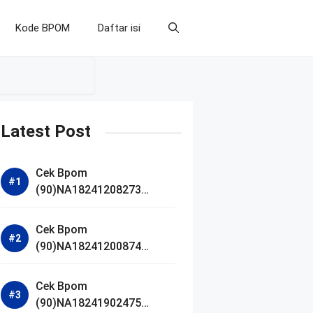
Kode BPOM
Daftar isi
Latest Post
Cek Bpom
(90)NA18241208273
Makarizo Barber Daily
Bright Radiance Face
Cek Bpom
Wash
(90)NA18241200874
Facetology Triple Care
Acne Calm Micellar Water
Cek Bpom
(90)NA18241902475