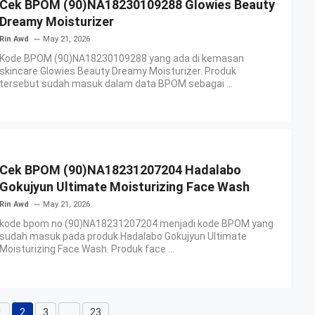
Cek BPOM (90)NA18230109288 Glowies Beauty
Dreamy Moisturizer
Rin Awd
May 21, 2026
Kode BPOM (90)NA18230109288 yang ada di kemasan
skincare Glowies Beauty Dreamy Moisturizer. Produk
tersebut sudah masuk dalam data BPOM sebagai ...
Cek BPOM (90)NA18231207204 Hadalabo
Gokujyun Ultimate Moisturizing Face Wash
Rin Awd
May 21, 2026
kode bpom no (90)NA18231207204 menjadi kode BPOM yang
sudah masuk pada produk Hadalabo Gokujyun Ultimate
Moisturizing Face Wash. Produk face ...
1
2
3
…
23