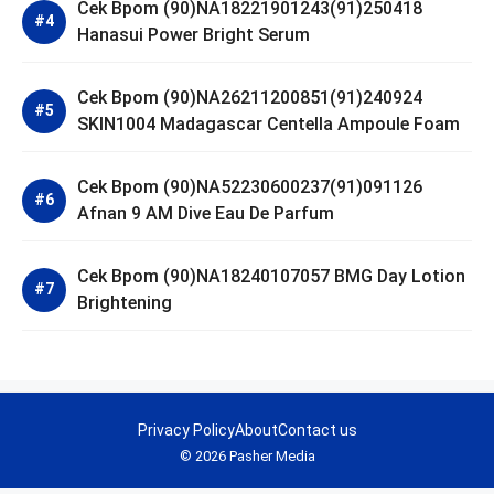
Cek Bpom (90)NA18221901243(91)250418
Hanasui Power Bright Serum
Cek Bpom (90)NA26211200851(91)240924
SKIN1004 Madagascar Centella Ampoule Foam
Cek Bpom (90)NA52230600237(91)091126
Afnan 9 AM Dive Eau De Parfum
Cek Bpom (90)NA18240107057 BMG Day Lotion
Brightening
Privacy Policy
About
Contact us
© 2026 Pasher Media