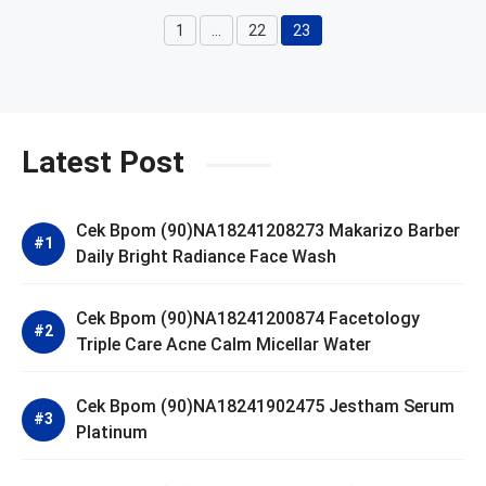
1
…
22
23
Page
Page
Page
Latest Post
Cek Bpom (90)NA18241208273 Makarizo Barber
Daily Bright Radiance Face Wash
Cek Bpom (90)NA18241200874 Facetology
Triple Care Acne Calm Micellar Water
Cek Bpom (90)NA18241902475 Jestham Serum
Platinum