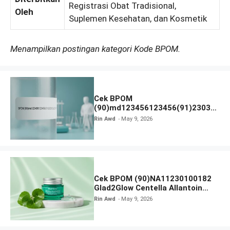
Registrasi Obat Tradisional,
Oleh
Suplemen Kesehatan, dan Kosmetik
Menampilkan postingan kategori Kode BPOM.
Cek BPOM
(90)md123456123456(91)23031
2 Apakah Terdaftar?
Rin Awd
May 9, 2026
Cek BPOM (90)NA11230100182
Glad2Glow Centella Allantoin
Soothing Gel Moisturizer
Rin Awd
May 9, 2026