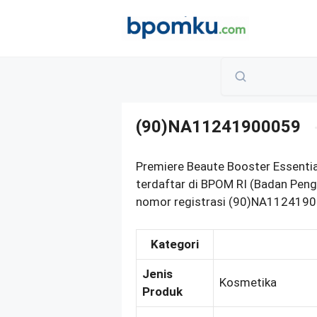
Skip
to
content
(90)NA11241900059
Premiere Beaute Booster Essenti
terdaftar di BPOM RI (Badan Pen
nomor registrasi (90)NA11241900
Kategori
Jenis
Kosmetika
Produk