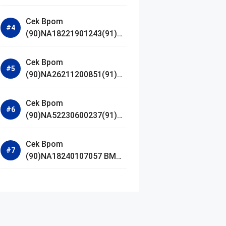
Jestham Serum Platinum
Cek Bpom
(90)NA18221901243(91)25
0418 Hanasui Power Bright
Serum
Cek Bpom
(90)NA26211200851(91)24
0924 SKIN1004
Madagascar Centella
Cek Bpom
Ampoule Foam
(90)NA52230600237(91)09
1126 Afnan 9 AM Dive Eau
De Parfum
Cek Bpom
(90)NA18240107057 BMG
Day Lotion Brightening