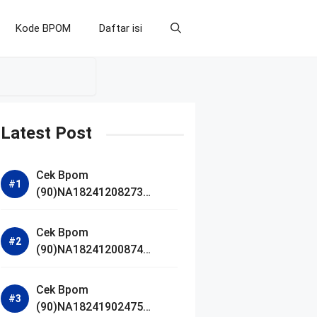
Kode BPOM
Daftar isi
Latest Post
Cek Bpom
(90)NA18241208273
Makarizo Barber Daily
Bright Radiance Face
Cek Bpom
Wash
(90)NA18241200874
Facetology Triple Care
Acne Calm Micellar Water
Cek Bpom
(90)NA18241902475