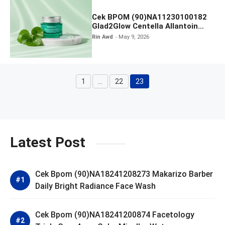
Cek BPOM (90)NA11230100182
Glad2Glow Centella Allantoin
Soothing Gel Moisturizer
Rin Awd
May 9, 2026
1
…
22
23
Page
Page
Page
Latest Post
Cek Bpom (90)NA18241208273 Makarizo Barber
Daily Bright Radiance Face Wash
Cek Bpom (90)NA18241200874 Facetology