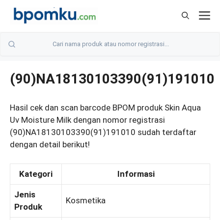
Skip
M
to
content
(90)NA18130103390(91)191010
Hasil cek dan scan barcode BPOM produk Skin Aqua
Uv Moisture Milk dengan nomor registrasi
(90)NA18130103390(91)191010 sudah terdaftar
dengan detail berikut!
Kategori
Informasi
Jenis
Kosmetika
Produk