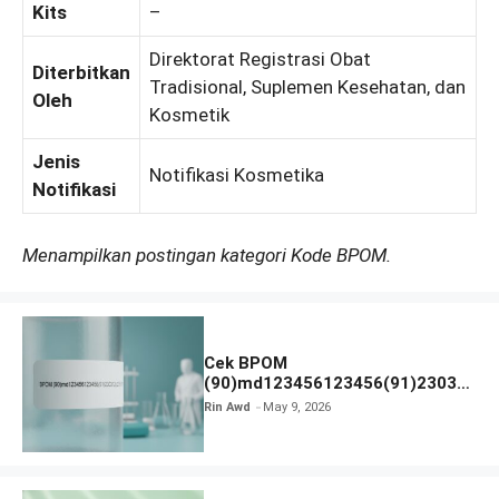
Kits
–
Direktorat Registrasi Obat
Diterbitkan
Tradisional, Suplemen Kesehatan, dan
Oleh
Kosmetik
Jenis
Notifikasi Kosmetika
Notifikasi
Menampilkan postingan kategori Kode BPOM.
Cek BPOM
(90)md123456123456(91)23031
2 Apakah Terdaftar?
Rin Awd
May 9, 2026