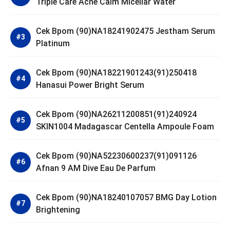
Triple Care Acne Calm Micellar Water
Cek Bpom (90)NA18241902475 Jestham Serum
Platinum
Cek Bpom (90)NA18221901243(91)250418
Hanasui Power Bright Serum
Cek Bpom (90)NA26211200851(91)240924
SKIN1004 Madagascar Centella Ampoule Foam
Cek Bpom (90)NA52230600237(91)091126
Afnan 9 AM Dive Eau De Parfum
Cek Bpom (90)NA18240107057 BMG Day Lotion
Brightening