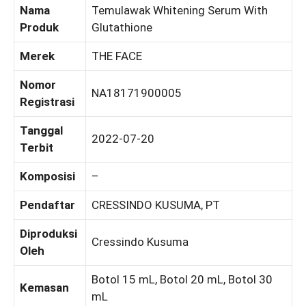
Nama
Temulawak Whitening Serum With
Produk
Glutathione
Merek
THE FACE
Nomor
NA18171900005
Registrasi
Tanggal
2022-07-20
Terbit
Komposisi
–
Pendaftar
CRESSINDO KUSUMA, PT
Diproduksi
Cressindo Kusuma
Oleh
Botol 15 mL, Botol 20 mL, Botol 30
Kemasan
mL