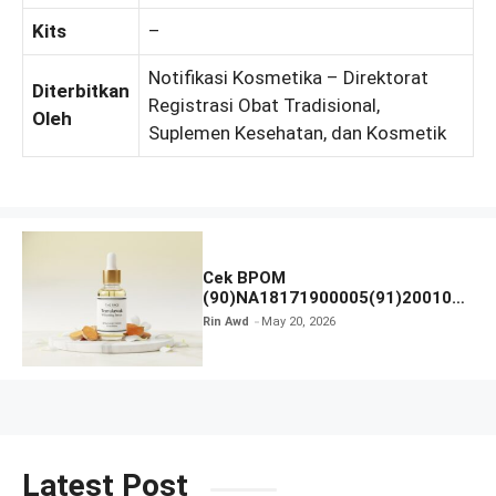
Kits
–
Notifikasi Kosmetika – Direktorat
Diterbitkan
Registrasi Obat Tradisional,
Oleh
Suplemen Kesehatan, dan Kosmetik
Cek BPOM
(90)NA18171900005(91)200106
The Face Temulawak Whitening
Rin Awd
May 20, 2026
Serum With Glutathione
Latest Post