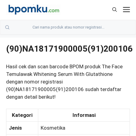
Skip
M
to
content
(90)NA18171900005(91)200106
Hasil cek dan scan barcode BPOM produk The Face
Temulawak Whitening Serum With Glutathione
dengan nomor registrasi
(90)NA18171900005(91)200106 sudah terdaftar
dengan detail berikut!
Kategori
Informasi
Jenis
Kosmetika