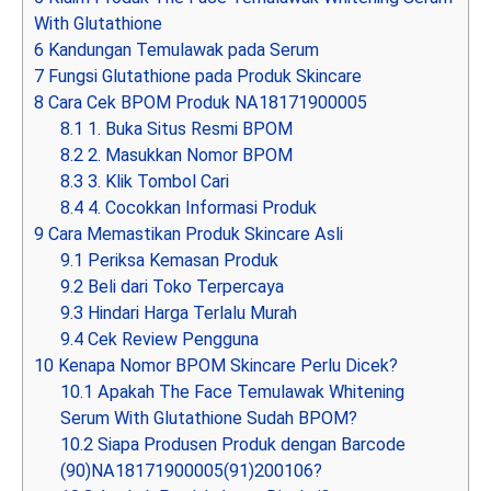
With Glutathione
6
Kandungan Temulawak pada Serum
7
Fungsi Glutathione pada Produk Skincare
8
Cara Cek BPOM Produk NA18171900005
8.1
1. Buka Situs Resmi BPOM
8.2
2. Masukkan Nomor BPOM
8.3
3. Klik Tombol Cari
8.4
4. Cocokkan Informasi Produk
9
Cara Memastikan Produk Skincare Asli
9.1
Periksa Kemasan Produk
9.2
Beli dari Toko Terpercaya
9.3
Hindari Harga Terlalu Murah
9.4
Cek Review Pengguna
10
Kenapa Nomor BPOM Skincare Perlu Dicek?
10.1
Apakah The Face Temulawak Whitening
Serum With Glutathione Sudah BPOM?
10.2
Siapa Produsen Produk dengan Barcode
(90)NA18171900005(91)200106?