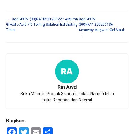
←
Cek BPOM (90)NA18231209227 Autumn
Cek BPOM
Glycolic Acid 7% Toning Solution Exfoliating
(90)NA11220200136
Toner
Acnaway Mugwort Gel Mask
→
Rin Awd
Suka Menulis Produk Skincare Lokal, Namun lebih
suka Rebahan dan Ngemil
Bagikan:
F
T
E
S