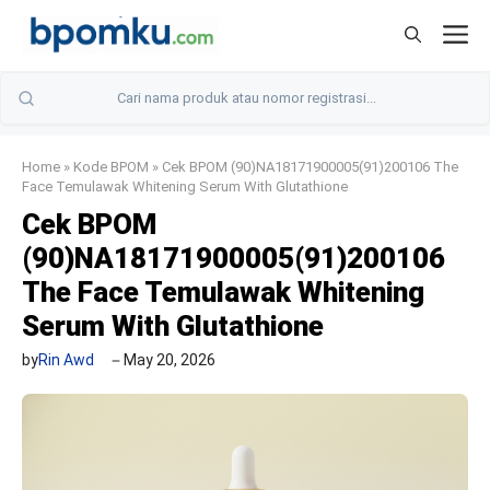
Skip
M
to
content
Home
»
Kode BPOM
»
Cek BPOM (90)NA18171900005(91)200106 The
Face Temulawak Whitening Serum With Glutathione
Cek BPOM
(90)NA18171900005(91)200106
The Face Temulawak Whitening
Serum With Glutathione
by
Rin Awd
May 20, 2026