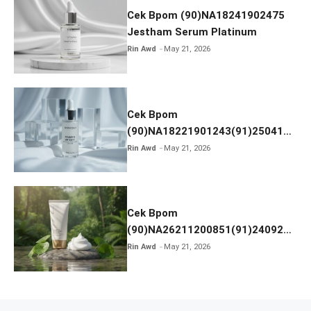
Cek Bpom (90)NA18241902475
Jestham Serum Platinum
Rin Awd
May 21, 2026
Cek Bpom
(90)NA18221901243(91)250418
Hanasui Power Bright Serum
Rin Awd
May 21, 2026
Cek Bpom
(90)NA26211200851(91)240924
SKIN1004 Madagascar Centella
Rin Awd
May 21, 2026
Ampoule Foam