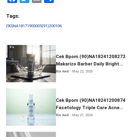
a
wi
m
h
ce
tt
ail
ar
Tags:
b
er
e
(90)NA18171900005(91)200106
o
o
k
Cek Bpom (90)NA18241208273
Makarizo Barber Daily Bright
Radiance Face Wash
Rin Awd
May 22, 2026
Cek Bpom (90)NA18241200874
Facetology Triple Care Acne
Calm Micellar Water
Rin Awd
May 21, 2026