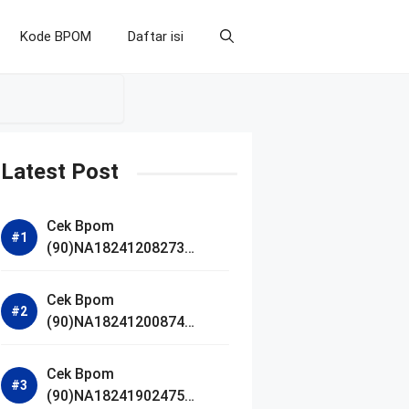
Kode BPOM
Daftar isi
Latest Post
Cek Bpom
(90)NA18241208273
Makarizo Barber Daily
Bright Radiance Face
Cek Bpom
Wash
(90)NA18241200874
Facetology Triple Care
Acne Calm Micellar Water
Cek Bpom
(90)NA18241902475