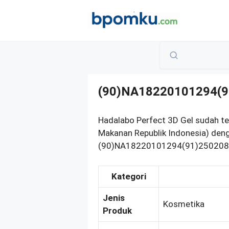
Skip
to
content
(90)NA18220101294(9
Hadalabo Perfect 3D Gel sudah t
Makanan Republik Indonesia) deng
(90)NA18220101294(91)250208. B
Kategori
Jenis
Kosmetika
Produk